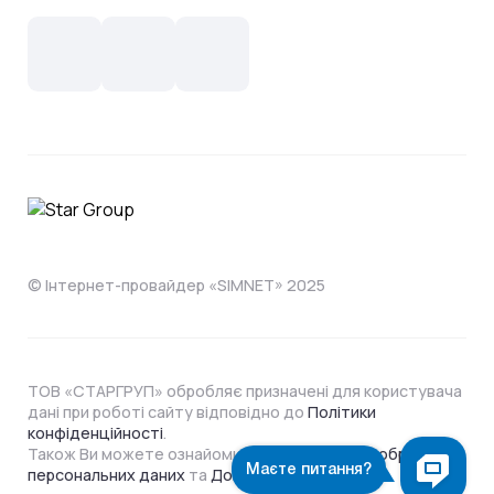
Новини
СКС, Монтаж
Інтернет в одному тарифі!
Поширені запитання
Лояльність
IT- аутсорсинг
Телебачення
Документи
Обладнання
Охорона
Домофонія
Інструкції
Про компанію
Житловим комплексам
Відеонагляд
Способи оплати
© Інтернет-провайдер «SIMNET» 2025
ТОВ «СТАРГРУП» обробляє призначені для користувача
дані при роботі сайту відповідно до
Політики
конфіденційності
.
Також Ви можете ознайомитися з
Політикою обробки
персональних даних
та
Договором Оферти