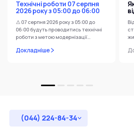
Технічні роботи 07 серпня
Я
2026 року з 05:00 до 06:00
в
⚠️ 07 серпня 2026 року з 05:00 до
Ві
06:00 будуть проводитись технічні
ст
роботи з метою модернізації
жи
мережевої інфраструктури ⚙️ У...
ін
Докладніше
Д
пр
за
(044) 224-84-34