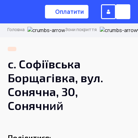
Оплатити
Головна
Зони покриття
(044) 224-84-34
с. Софіївська
Замовити дзвінок
Борщагівка, вул.
Сонячна, 30,
Для дому
Сонячний
Головна
Акції
Інтернет
Поділитися: