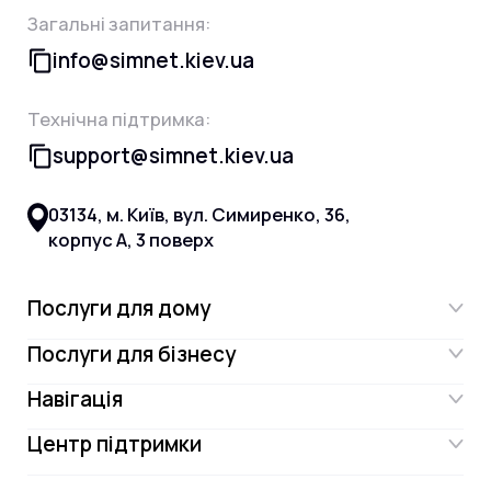
Загальні запитання:
info@simnet.kiev.ua
Технічна підтримка:
support@simnet.kiev.ua
03134, м. Київ, вул. Симиренко, 36,
корпус А, 3 поверх
Послуги для дому
Послуги для бізнесу
Інтернет
Навігація
Інтернет для бізнесу
Інтернет + ТБ
Центр підтримки
Акції
Відеонагляд
Цифрове телебачення Omega.TV та
Контакти