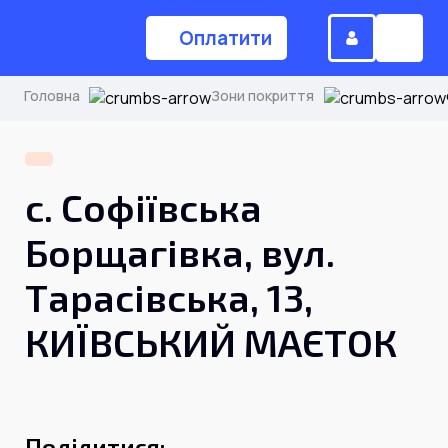
Оплатити
Головна
Зони покриття
(044) 224-84-34
с. Софіївська
Замовити дзвінок
Борщагівка, вул.
Тарасівська, 13,
Для дому
КИЇВСЬКИЙ МАЄТОК
Головна
Акції
Інтернет
Поділитися: