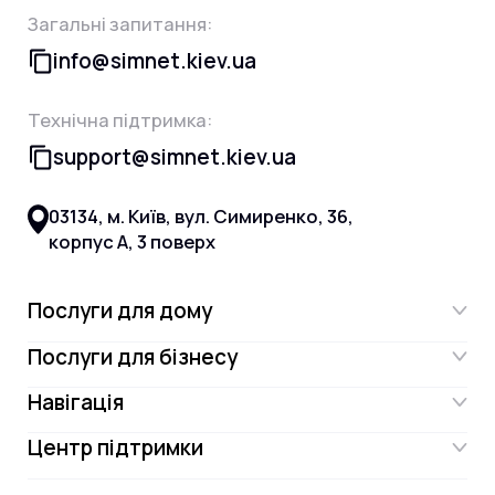
Загальні запитання:
info@simnet.kiev.ua
Технічна підтримка:
support@simnet.kiev.ua
03134, м. Київ, вул. Симиренко, 36,
корпус А, 3 поверх
Послуги для дому
Послуги для бізнесу
Інтернет
Навігація
Інтернет для бізнесу
Інтернет + ТБ
Центр підтримки
Акції
Відеонагляд
Цифрове телебачення Omega.TV та
Контакти