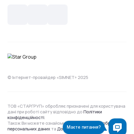
Новини
СКС, Монтаж
Інтернет в одному тарифі!
Поширені запитання
Лояльність
IT- аутсорсинг
Телебачення
Документи
Обладнання
Охорона
Домофонія
Інструкції
Про компанію
Житловим комплексам
Відеонагляд
Способи оплати
© Інтернет-провайдер «SIMNET» 2025
ТОВ «СТАРГРУП» обробляє призначені для користувача
дані при роботі сайту відповідно до
Політики
конфіденційності
.
Також Ви можете ознайомитися з
Політикою обробки
персональних даних
та
Договором Оферти