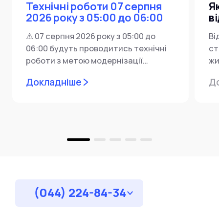
Технічні роботи 07 серпня
Я
2026 року з 05:00 до 06:00
в
⚠️ 07 серпня 2026 року з 05:00 до
Ві
06:00 будуть проводитись технічні
ст
роботи з метою модернізації
жи
мережевої інфраструктури ⚙️ У...
ін
Докладніше
Д
пр
за
(044) 224-84-34