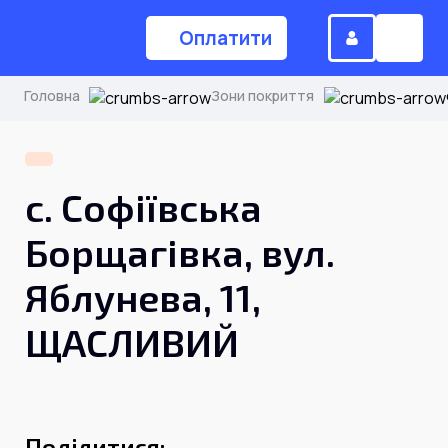
Оплатити
Головна
Зони покриття
(044) 224-84-34
с. Софіївська
Замовити дзвінок
Борщагівка, вул.
Яблунева, 11,
Для дому
ЩАСЛИВИЙ
Головна
Акції
Інтернет
Поділитися: