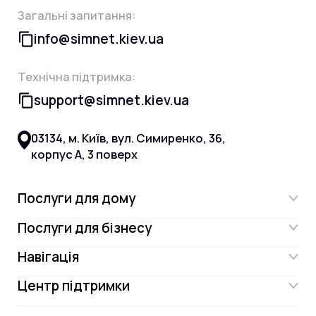
Загальні запитання:
info@simnet.kiev.ua
Технічна підтримка:
support@simnet.kiev.ua
03134, м. Київ, вул. Симиренко, 36,
корпус А, 3 поверх
Послуги для дому
Послуги для бізнесу
Інтернет
Навігація
Інтернет для бізнесу
Інтернет + ТБ
Центр підтримки
Акції
Відеонагляд
Цифрове телебачення Omega.TV та
Контакти