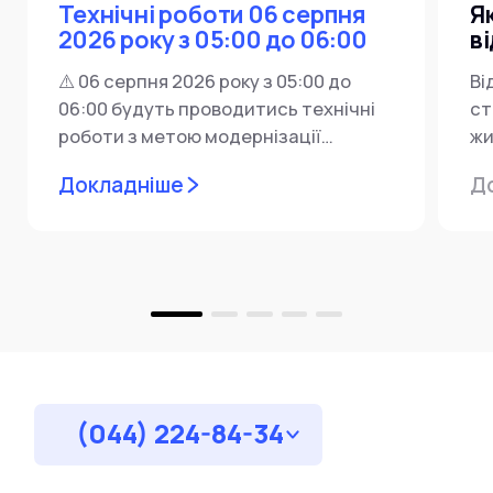
Технічні роботи 06 серпня
Я
2026 року з 05:00 до 06:00
в
⚠️ 06 серпня 2026 року з 05:00 до
Ві
06:00 будуть проводитись технічні
ст
роботи з метою модернізації
жи
мережевої інфраструктури ⚙️ У...
ін
Докладніше
Д
пр
за
(044) 224-84-34