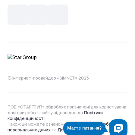
Новини
СКС, Монтаж
Інтернет в одному тарифі!
Поширені запитання
Лояльність
IT- аутсорсинг
Телебачення
Документи
Обладнання
Охорона
Домофонія
Інструкції
Про компанію
Житловим комплексам
Відеонагляд
Способи оплати
© Інтернет-провайдер «SIMNET» 2025
ТОВ «СТАРГРУП» обробляє призначені для користувача
дані при роботі сайту відповідно до
Політики
конфіденційності
.
Також Ви можете ознайомитися з
Політикою обробки
персональних даних
та
Договором Оферти