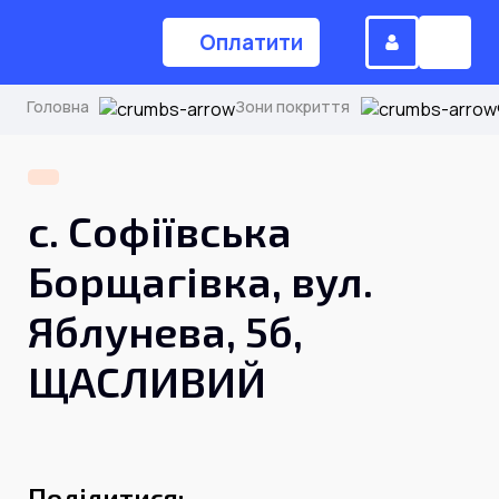
Оплатити
Головна
Зони покриття
(044) 224-84-34
с. Софіївська
Замовити дзвінок
Борщагівка, вул.
Яблунева, 5б,
Для дому
ЩАСЛИВИЙ
Головна
Акції
Інтернет
Поділитися: