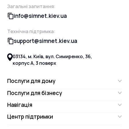
Загальні запитання:
info@simnet.kiev.ua
Технічна підтримка:
support@simnet.kiev.ua
03134, м. Київ, вул. Симиренко, 36,
корпус А, 3 поверх
Послуги для дому
Послуги для бізнесу
Інтернет
Навігація
Інтернет для бізнесу
Інтернет + ТБ
Центр підтримки
Акції
Відеонагляд
Цифрове телебачення Omega.TV та
Контакти