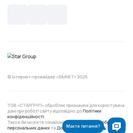
Новини
СКС, Монтаж
Інтернет в одному тарифі!
Поширені запитання
Лояльність
IT- аутсорсинг
Телебачення
Документи
Обладнання
Охорона
Домофонія
Інструкції
Про компанію
Житловим комплексам
Відеонагляд
Способи оплати
© Інтернет-провайдер «SIMNET» 2025
ТОВ «СТАРГРУП» обробляє призначені для користувача
дані при роботі сайту відповідно до
Політики
конфіденційності
.
Також Ви можете ознайомитися з
Політикою обробки
персональних даних
та
Договором Оферти