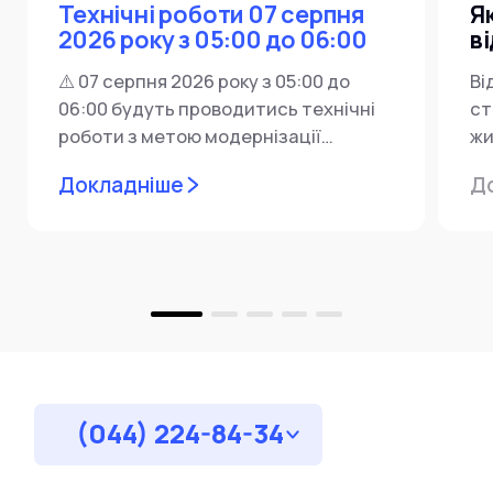
Технічні роботи 07 серпня
Я
2026 року з 05:00 до 06:00
в
⚠️ 07 серпня 2026 року з 05:00 до
Ві
06:00 будуть проводитись технічні
ст
роботи з метою модернізації
жи
мережевої інфраструктури ⚙️ У...
ін
Докладніше
Д
пр
за
(044) 224-84-34