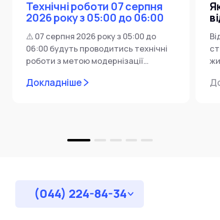
Технічні роботи 07 серпня
Я
2026 року з 05:00 до 06:00
в
⚠️ 07 серпня 2026 року з 05:00 до
Ві
06:00 будуть проводитись технічні
ст
роботи з метою модернізації
жи
мережевої інфраструктури ⚙️ У...
ін
Докладніше
Д
пр
за
(044) 224-84-34