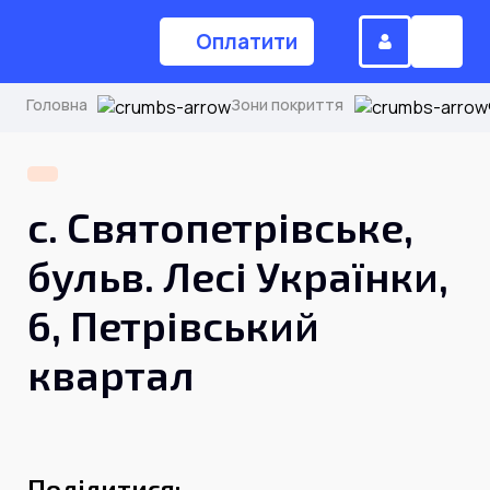
Оплатити
Головна
Зони покриття
(044) 224-84-34
с. Святопетрівське,
Замовити дзвінок
бульв. Лесі Українки,
6, Петрівський
Для дому
квартал
Головна
Акції
Інтернет
Поділитися: