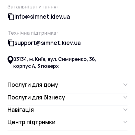
Загальні запитання:
info@simnet.kiev.ua
Технічна підтримка:
support@simnet.kiev.ua
03134, м. Київ, вул. Симиренко, 36,
корпус А, 3 поверх
Послуги для дому
Послуги для бізнесу
Інтернет
Навігація
Інтернет для бізнесу
Інтернет + ТБ
Центр підтримки
Акції
Відеонагляд
Цифрове телебачення Omega.TV та
Контакти