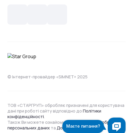
Новини
СКС, Монтаж
Інтернет в одному тарифі!
Поширені запитання
Лояльність
IT- аутсорсинг
Телебачення
Документи
Обладнання
Охорона
Домофонія
Інструкції
Про компанію
Житловим комплексам
Відеонагляд
Способи оплати
© Інтернет-провайдер «SIMNET» 2025
ТОВ «СТАРГРУП» обробляє призначені для користувача
дані при роботі сайту відповідно до
Політики
конфіденційності
.
Також Ви можете ознайомитися з
Політикою обробки
персональних даних
та
Договором Оферти