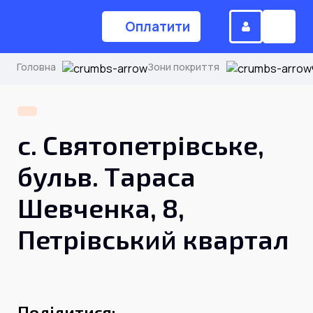
Оплатити
Головна
Зони покриття
(044) 224-84-34
с. Святопетрівське,
Замовити дзвінок
бульв. Тараса
Шевченка, 8,
Для дому
Петрівський квартал
Головна
Акції
Інтернет
Поділитися: