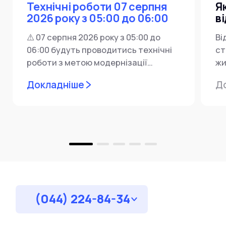
Технічні роботи 07 серпня
Я
2026 року з 05:00 до 06:00
в
⚠️ 07 серпня 2026 року з 05:00 до
Ві
06:00 будуть проводитись технічні
ст
роботи з метою модернізації
жи
мережевої інфраструктури ⚙️ У...
ін
Докладніше
Д
пр
за
(044) 224-84-34