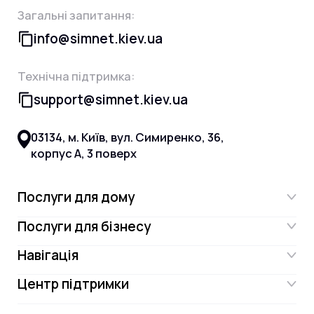
Загальні запитання:
info@simnet.kiev.ua
Технічна підтримка:
support@simnet.kiev.ua
03134, м. Київ, вул. Симиренко, 36,
корпус А, 3 поверх
Послуги для дому
Послуги для бізнесу
Інтернет
Навігація
Інтернет для бізнесу
Інтернет + ТБ
Центр підтримки
Акції
Відеонагляд
Цифрове телебачення Omega.TV та
Контакти