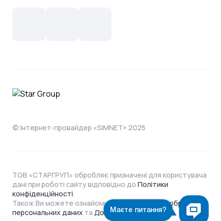
Новини
СКС, Монтаж
Інтернет в одному тарифі!
Поширені запитання
Лояльність
IT- аутсорсинг
Телебачення
Документи
Обладнання
Охорона
Домофонія
Інструкції
Про компанію
Житловим комплексам
Відеонагляд
Способи оплати
© Інтернет-провайдер «SIMNET» 2025
ТОВ «СТАРГРУП» обробляє призначені для користувача
дані при роботі сайту відповідно до
Політики
конфіденційності
.
Також Ви можете ознайомитися з
Політикою обробки
персональних даних
та
Договором Оферти