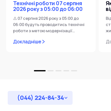
Технічні роботи 07 серпня
Я
2026 року з 05:00 до 06:00
в
⚠️ 07 серпня 2026 року з 05:00 до
Ві
06:00 будуть проводитись технічні
ст
роботи з метою модернізації
жи
мережевої інфраструктури ⚙️ У...
ін
Докладніше
Д
пр
за
(044) 224-84-34