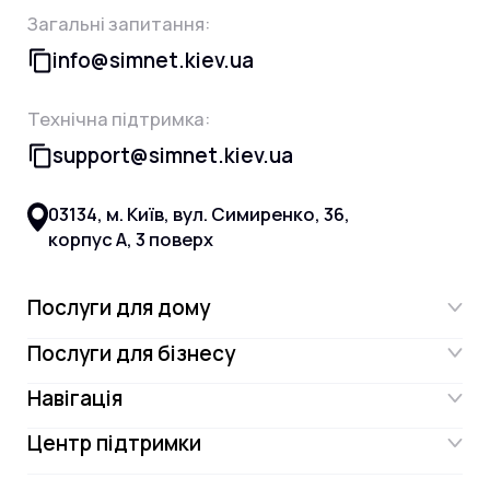
Загальні запитання:
info@simnet.kiev.ua
Технічна підтримка:
support@simnet.kiev.ua
03134, м. Київ, вул. Симиренко, 36,
корпус А, 3 поверх
Послуги для дому
Послуги для бізнесу
Інтернет
Навігація
Інтернет для бізнесу
Інтернет + ТБ
Центр підтримки
Акції
Відеонагляд
Цифрове телебачення Omega.TV та
Контакти