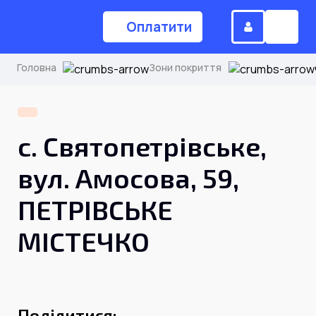
Оплатити
Головна
Зони покриття
(044) 224-84-34
с. Святопетрівське,
Замовити дзвінок
вул. Амосова, 59,
ПЕТРІВСЬКЕ
Для дому
МІСТЕЧКО
Головна
Акції
Інтернет
Поділитися: