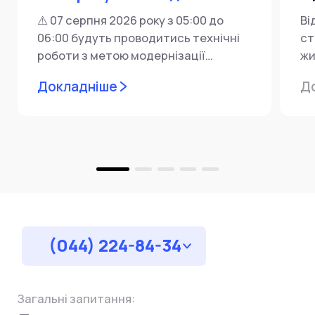
⚠️ 07 серпня 2026 року з 05:00 до
Ві
06:00 будуть проводитись технічні
ст
роботи з метою модернізації
жи
мережевої інфраструктури ⚙️ У...
ін
Докладніше
Д
пр
за
(044) 224-84-34
Загальні запитання: