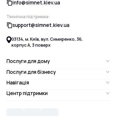
info@simnet.kiev.ua
Технічна підтримка:
support@simnet.kiev.ua
03134, м. Київ, вул. Симиренко, 36,
корпус А, 3 поверх
Послуги для дому
Послуги для бізнесу
Інтернет
Навігація
Інтернет для бізнесу
Інтернет + ТБ
Центр підтримки
Акції
Відеонагляд
Цифрове телебачення Omega.TV та
Контакти
Новини
СКС, Монтаж
Інтернет в одному тарифі!