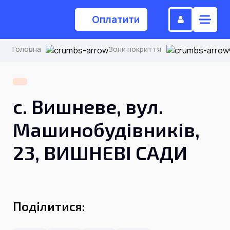
Оплатити
Головна
Зони покриття
(044) 224-84-34
с. Вишневе, вул.
Замовити дзвінок
Машинобудівників,
23, ВИШНЕВІ САДИ
Для дому
Головна
Поділитися:
Акції
Інтернет