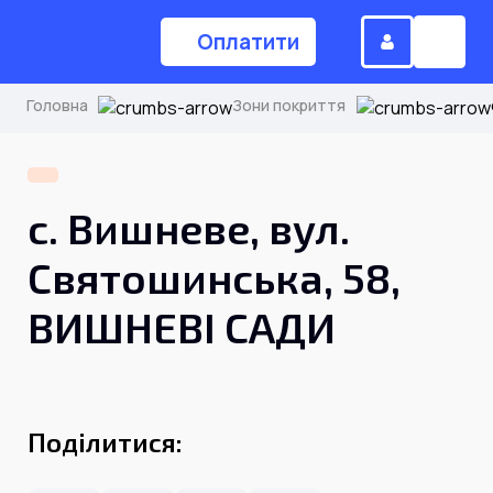
Оплатити
Головна
Зони покриття
(044) 224-84-34
с. Вишневе, вул.
Замовити дзвінок
Святошинська, 58,
ВИШНЕВІ САДИ
Для дому
Головна
Поділитися:
Акції
Інтернет