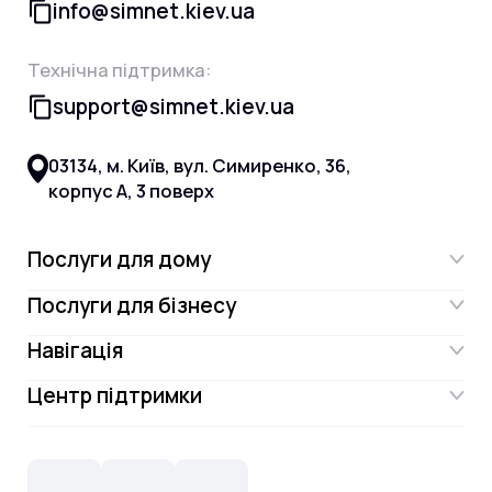
info@simnet.kiev.ua
Технічна підтримка:
support@simnet.kiev.ua
03134, м. Київ, вул. Симиренко, 36,
корпус А, 3 поверх
Послуги для дому
Послуги для бізнесу
Інтернет
Навігація
Інтернет для бізнесу
Інтернет + ТБ
Центр підтримки
Акції
Відеонагляд
Цифрове телебачення Omega.TV та
Контакти
Новини
СКС, Монтаж
Інтернет в одному тарифі!