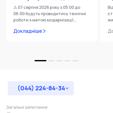
⚠️ 07 серпня 2026 року з 05:00 до
Ві
06:00 будуть проводитись технічні
ст
роботи з метою модернізації
жи
мережевої інфраструктури ⚙️ У...
ін
Докладніше
Д
пр
за
(044) 224-84-34
Загальні запитання: