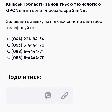
Інтернет+ТБ
Київськії області
- за
новітньою технологією
Телебачення
Домофонія
GPON
від інтернет-провайдера
SimNet
Відеонагляд
Про нас
Залишайте заявку на підключення на сайті або
Допомога
Контакти
телефонуйте:
Інше
Для дому
📞
(044) 224-84-34
Для бізнесу
Карта покриття
📞
(093) 6-4444-70
Магазин
📞
(098) 6-4444-71
📞
(066) 6-4444-70
Загальні запитання:
info@simnet.kiev.ua
Поділитися:
Технічна підтримка:
support@simnet.kiev.ua
03134, м. Київ, вул. Симиренко, 36,
корпус А, 3 поверх