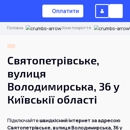
Оплатити
Головна
Зони покриття
(044) 224-84-34
Святопетрівське,
Замовити дзвінок
вулиця
Володимирська, 36 у
Для дому
Київськії області
Головна
Підключайте
швидкісний інтернет за адресою
Акції
Інтернет
Святопетрівське, вулиця Володимирська, 36 у