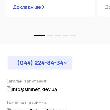
мережевої інфраструктури ⚙️ У...
ін
Докладніше
Д
пр
за
(044) 224-84-34
Загальні запитання:
info@simnet.kiev.ua
Технічна підтримка: