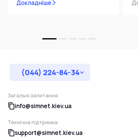
Докладніше
Д
пр
за
(044) 224-84-34
Загальні запитання:
info@simnet.kiev.ua
Технічна підтримка:
support@simnet.kiev.ua