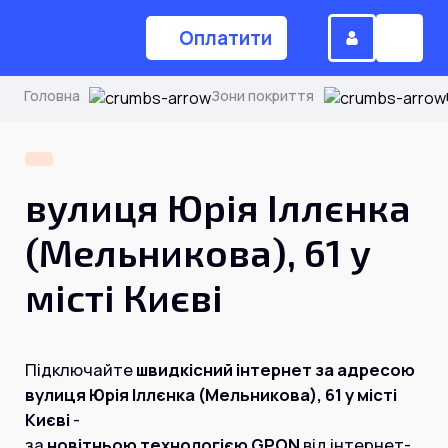
Оплатити
Головна
Зони покриття
(044) 224-84-34
вулиця Юрія Іллєнка
Замовити дзвінок
(Мельникова), 61 у
місті Києві
Для дому
Головна
Підключайте
швидкісний інтернет за адресою
вулиця Юрія Іллєнка (Мельникова), 61 у місті
Акції
Києві
-
Інтернет
за
новітньою технологією GPON
від інтернет-