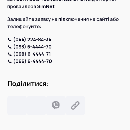
Інтернет+ТБ
провайдера
SimNet
Телебачення
Домофонія
Відеонагляд
Залишайте заявку на підключення на сайті або
Про нас
телефонуйте:
Допомога
Контакти
Інше
📞
(044) 224-84-34
Для дому
Для бізнесу
📞
(093) 6-4444-70
Карта покриття
📞
(098) 6-4444-71
Магазин
📞
(066) 6-4444-70
Загальні запитання:
info@simnet.kiev.ua
Поділитися:
Технічна підтримка:
support@simnet.kiev.ua
03134, м. Київ, вул. Симиренко, 36,
корпус А, 3 поверх