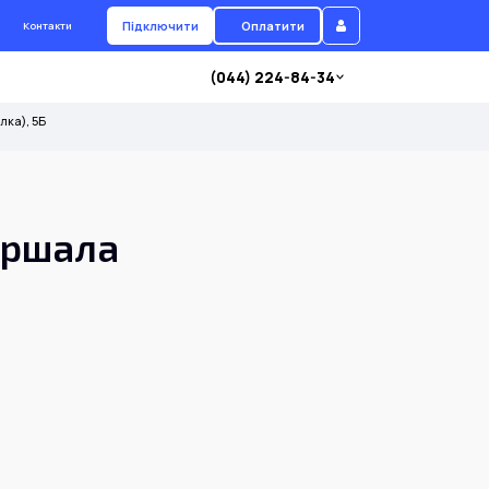
Підключити
Оплатити
Контакти
(044) 224-84-34
ка), 5Б
аршала