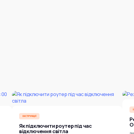
ІНСТРУКЦІЇ
Р
O
Як підключити роутер під час
відключення світла
Зве