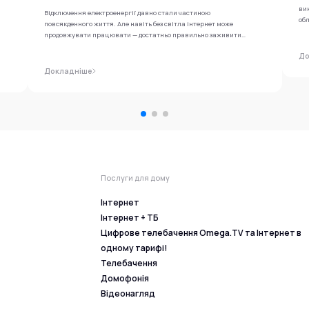
ви
Відключення електроенергії давно стали частиною
обл
повсякденного життя. Але навіть без світла інтернет може
продовжувати працювати — достатньо правильно заживити
роутер...
До
Докладніше
Послуги для дому
Інтернет
Інтернет + ТБ
Цифрове телебачення Omega.TV та Інтернет в
одному тарифі!
Телебачення
Домофонія
Відеонагляд