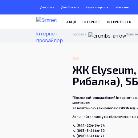
Для дому
Для бізнесу
Карта покриття
Магазин
ДО 72 
АКЦІЇ
ІНТЕРНЕТ
ІНТЕРНЕТ+ТБ
Головна
Зони п
ЖК Elyseum,
Рибалка), 5
Підключайте
швидкісний інтернет за
місті Києві
-
за
новітньою технологією GPON
від 
Залишайте заявку на підключення на с
📞
(044) 224-84-34
📞
(093) 6-4444-70
📞
(098) 6-4444-71