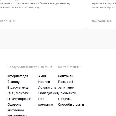
конувати з дотриманням техніки безпеки на підключеному
через месенджер, н
аднанні. Ви несете персональну...
тисячі кілометрів м
кладніше
Докладніше
Послуги для бізнесу
Навігація
Центр підтримки
Інтернет для
Акції
Контакти
бізнесу
Новини
Поширені
Відеонагляд
Лояльність
запитання
СКС, Монтаж
Обладнання
Документи
IT- аутсорсинг
Про
Інструкції
Охорона
компанію
Способи оплати
Житловим
комплексам