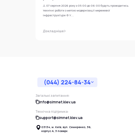
⚠️ 07 серпня 2026 року з 05:00 до 06:00 будуть проводитись
технічні роботи з метою модернізації мережевої
інфраструктури ⚙️ У...
Докладніше
(044) 224-84-34
Загальні запитання:
info@simnet.kiev.ua
Технічна підтримка:
support@simnet.kiev.ua
03134, м. Київ, вул. Симиренко, 36,
корпус А, 3 поверх