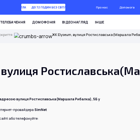
Про нас
Допомога
ГОДИН БЕЗ СВІТЛА
ДО 72 ГОДИН БЕЗ СВІТЛА
ТЕЛЕБАЧЕННЯ
ДОМОФОНІЯ
ВІДЕОНАГЛЯД
ІНШЕ
окриття
ЖК Elyseum, вулиця Ростиславська(Маршала Рибал
 вулиця Ростиславська(М
Б
 адресою вулиця Ростиславська(Маршала Рибалка), 5Б у
інтернет-провайдера
SimNet
айті або телефонуйте: