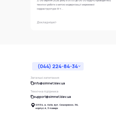
⚠️ 06 серпня 2026 року з 05:00 до 06:00 будуть проводитись
технічні роботи з метою модернізації мережевої
інфраструктури ⚙️ У...
Докладніше
(044) 224-84-34
Загальні запитання:
info@simnet.kiev.ua
Технічна підтримка:
support@simnet.kiev.ua
03134, м. Київ, вул. Симиренко, 36,
корпус А, 3 поверх