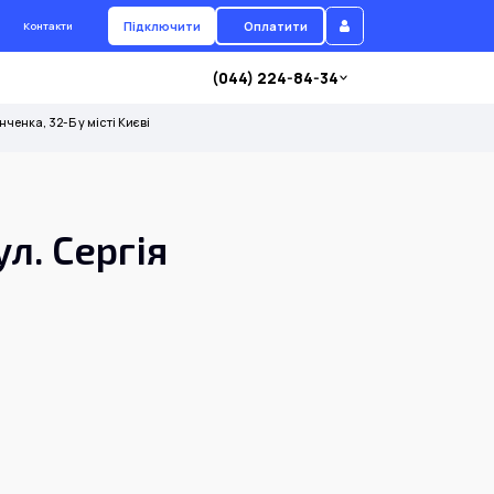
Підключити
Оплатити
Контакти
(044) 224-84-34
енка, 32-Б у місті Києві
л. Сергія