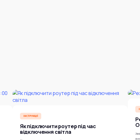
ІНСТРУКЦІЇ
Р
O
Як підключити роутер під час
відключення світла
Зве
ви