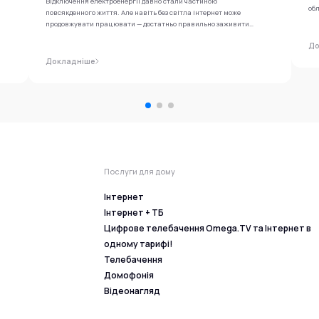
Відключення електроенергії давно стали частиною
обл
повсякденного життя. Але навіть без світла інтернет може
продовжувати працювати — достатньо правильно заживити
роутер...
До
Докладніше
Послуги для дому
Інтернет
Інтернет + ТБ
Цифрове телебачення Omega.TV та Інтернет в
одному тарифі!
Телебачення
Домофонія
Відеонагляд