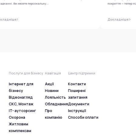
аднанні. Ви несете персональну...
покриття — тепер п
кладніше
Докладніше
Послуги для бізнесу
Навігація
Центр підтримки
Інтернет для
Акції
Контакти
бізнесу
Новини
Поширені
Відеонагляд
Лояльність
запитання
СКС, Монтаж
Обладнання
Документи
IT- аутсорсинг
Про
Інструкції
Охорона
компанію
Способи оплати
Житловим
комплексам