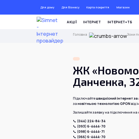
Для дому
Для бізнесу
Карта покриття
Магазин
ДО 
АКЦІЇ
ІНТЕРНЕТ
ІНТЕРНЕТ+ТБ
Головна
Зони п
ЖК «Новомос
Данченка, 32
Підключайте
швидкісний інтернет за а
за
новітньою технологією GPON
від 
Залишайте заявку на підключення на с
📞
(044) 224-84-34
📞
(093) 6-4444-70
📞
(098) 6-4444-71
📞
(066) 6-4444-70