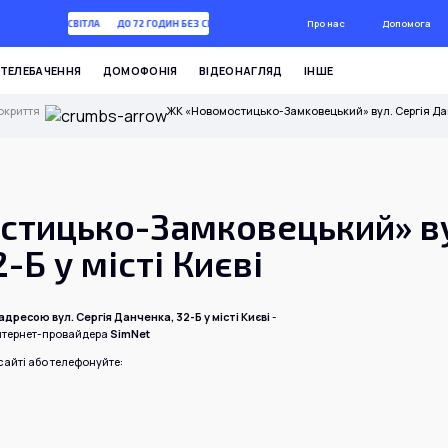
Про нас
Допомога
72 ГОДИН БЕЗ СВІТЛА
ДО 72 ГОДИН БЕЗ СВІТЛА
ТЕЛЕБАЧЕННЯ
ДОМОФОНІЯ
ВІДЕОНАГЛЯД
ІНШЕ
окриття
ЖК «Новомостицько-Замковецький» вул. Сергія Данч
тицько-Замковецький» ву
-Б у місті Києві
дресою вул. Сергія Данченка, 32-Б у місті Києві
-
інтернет-провайдера
SimNet
айті або телефонуйте: