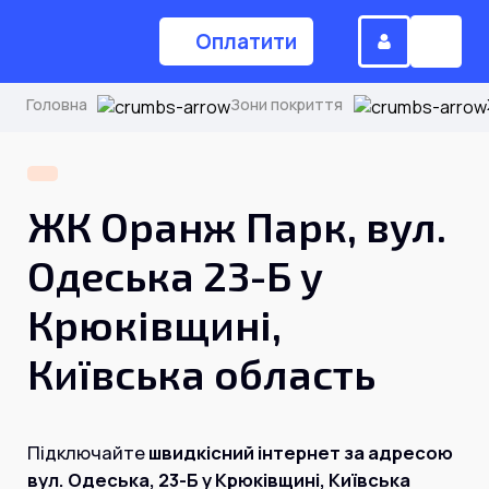
Оплатити
Головна
Зони покриття
(044) 224-84-34
ЖК Оранж Парк, вул.
Замовити дзвінок
Одеська 23-Б у
Крюківщині,
Для дому
Київська область
Головна
Підключайте
швидкісний інтернет за адресою
Акції
Інтернет
вул. Одеська, 23-Б у Крюківщині, Київська