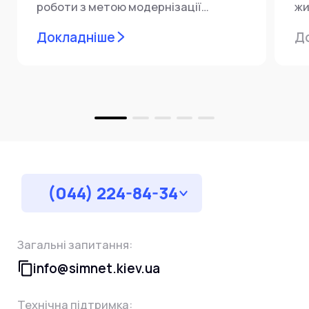
роботи з метою модернізації
жи
мережевої інфраструктури ⚙️ У...
ін
Докладніше
Д
пр
за
(044) 224-84-34
Загальні запитання:
info@simnet.kiev.ua
Технічна підтримка: