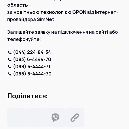
Інтернет+ТБ
область
-
Телебачення
Домофонія
за
новітньою технологією GPON
від інтернет-
Відеонагляд
провайдера
SimNet
Про нас
Допомога
Контакти
Залишайте заявку на підключення на сайті або
Інше
телефонуйте:
Для дому
Для бізнесу
Карта покриття
📞
(044) 224-84-34
Магазин
📞
(093) 6-4444-70
📞
(098) 6-4444-71
Загальні запитання:
📞
(066) 6-4444-70
info@simnet.kiev.ua
Поділитися:
Технічна підтримка:
support@simnet.kiev.ua
03134, м. Київ, вул. Симиренко, 36,
корпус А, 3 поверх