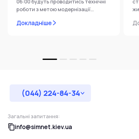
06:00 будуть проводитись технічні
ст
роботи з метою модернізації
жи
мережевої інфраструктури ⚙️ У...
ін
Докладніше
Д
пр
за
(044) 224-84-34
Загальні запитання:
info@simnet.kiev.ua