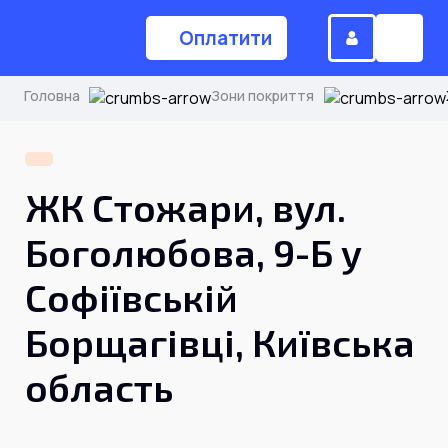
Оплатити
Головна
Зони покриття
(044) 224-84-34
ЖК Стожари, вул.
Замовити дзвінок
Боголюбова, 9-Б у
Софіївській
Для дому
Борщагівці, Київська
Головна
область
Акції
Інтернет