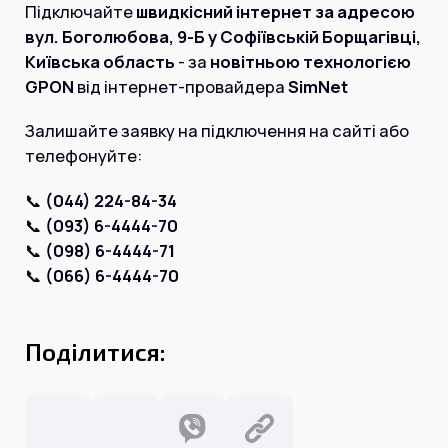
Інтернет+ТБ
Підключайте
швидкісний інтернет за адресою
Телебачення
вул. Боголюбова, 9-Б у Софіївській Борщагівці,
Домофонія
Відеонагляд
Київська область
- за
новітньою технологією
Про нас
GPON
від інтернет-провайдера
SimNet
Допомога
Контакти
Інше
Залишайте заявку на підключення на сайті або
Для дому
телефонуйте:
Для бізнесу
Карта покриття
Магазин
📞
(044) 224-84-34
📞
(093) 6-4444-70
Загальні запитання:
📞
(098) 6-4444-71
📞
(066) 6-4444-70
info@simnet.kiev.ua
Технічна підтримка:
Поділитися:
support@simnet.kiev.ua
03134, м. Київ, вул. Симиренко, 36,
корпус А, 3 поверх