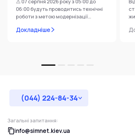
⚠️ 07 серпня 2026 року з 05:00 до
Ві
06:00 будуть проводитись технічні
ст
роботи з метою модернізації
жи
мережевої інфраструктури ⚙️ У...
ін
Докладніше
Д
пр
за
(044) 224-84-34
Загальні запитання:
info@simnet.kiev.ua