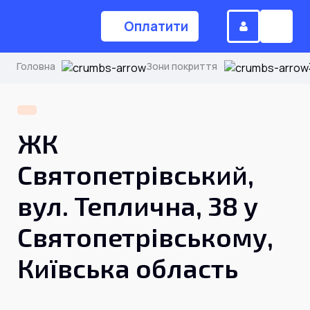
Оплатити
Головна
Зони покриття
(044) 224-84-34
ЖК
Замовити дзвінок
Святопетрівський,
вул. Теплична, 38 у
Для дому
Святопетрівському,
Головна
Київська область
Акції
Інтернет