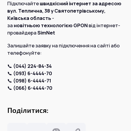
Інтернет+ТБ
Підключайте
швидкісний інтернет за адресою
Телебачення
вул. Теплична, 38 у Святопетрівському,
Домофонія
Відеонагляд
Київська область
-
Про нас
за
новітньою технологією GPON
від інтернет-
Допомога
Контакти
провайдера
SimNet
Інше
Для дому
Залишайте заявку на підключення на сайті або
Для бізнесу
Карта покриття
телефонуйте:
Магазин
📞
(044) 224-84-34
Загальні запитання:
📞
(093) 6-4444-70
📞
(098) 6-4444-71
info@simnet.kiev.ua
📞
(066) 6-4444-70
Технічна підтримка:
support@simnet.kiev.ua
Поділитися:
03134, м. Київ, вул. Симиренко, 36,
корпус А, 3 поверх