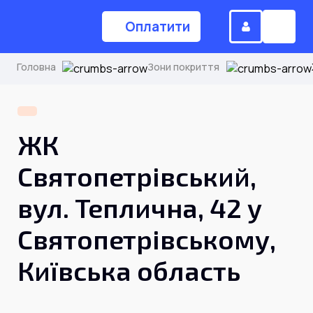
Оплатити
Головна
Зони покриття
(044) 224-84-34
ЖК
Замовити дзвінок
Святопетрівський,
вул. Теплична, 42 у
Для дому
Святопетрівському,
Головна
Київська область
Акції
Інтернет