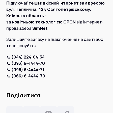
Інтернет+ТБ
Підключайте
швидкісний інтернет за адресою
Телебачення
вул. Теплична, 42 у Святопетрівському,
Домофонія
Відеонагляд
Київська область
-
Про нас
за
новітньою технологією GPON
від інтернет-
Допомога
Контакти
провайдера
SimNet
Інше
Для дому
Залишайте заявку на підключення на сайті або
Для бізнесу
Карта покриття
телефонуйте:
Магазин
📞
(044) 224-84-34
Загальні запитання:
📞
(093) 6-4444-70
📞
(098) 6-4444-71
info@simnet.kiev.ua
📞
(066) 6-4444-70
Технічна підтримка:
support@simnet.kiev.ua
Поділитися:
03134, м. Київ, вул. Симиренко, 36,
корпус А, 3 поверх