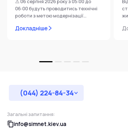
⚠️ 06 серпня 2026 року з 05:00 до
Ві
06:00 будуть проводитись технічні
ст
роботи з метою модернізації
жи
мережевої інфраструктури ⚙️ У...
ін
Докладніше
Д
пр
за
(044) 224-84-34
Загальні запитання:
info@simnet.kiev.ua