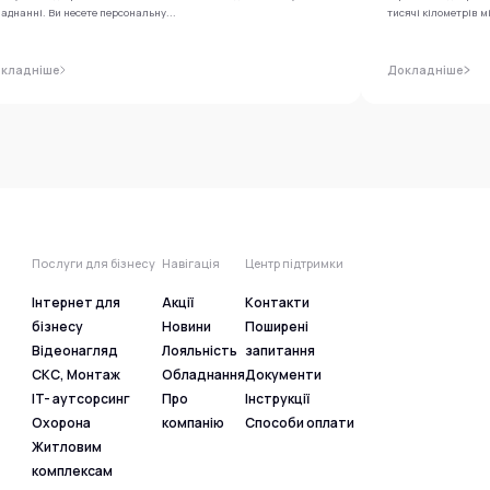
аднанні. Ви несете персональну...
тисячі кілометрів м
кладніше
Докладніше
Послуги для бізнесу
Навігація
Центр підтримки
Інтернет для
Акції
Контакти
бізнесу
Новини
Поширені
Відеонагляд
Лояльність
запитання
СКС, Монтаж
Обладнання
Документи
IT- аутсорсинг
Про
Інструкції
Охорона
компанію
Способи оплати
Житловим
комплексам