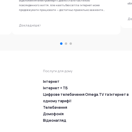
Відключення електроенергії давно стали частиною
обл
повсякденного життя. Але навіть без світла інтернет може
продовжувати працювати — достатньо правильно заживити
роутер...
До
Докладніше
Послуги для дому
Інтернет
Інтернет + ТБ
Цифрове телебачення Omega.TV та Інтернет в
одному тарифі!
Телебачення
Домофонія
Відеонагляд