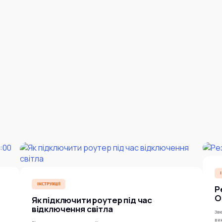
ІНСТРУКЦІЇ
Р
O
Як підключити роутер під час
відключення світла
Зве
ви