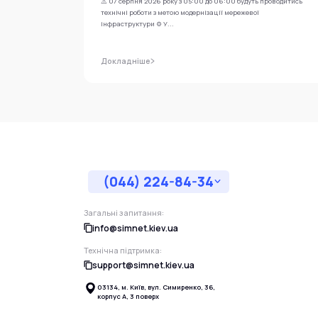
⚠️ 07 серпня 2026 року з 05:00 до 06:00 будуть проводитись
технічні роботи з метою модернізації мережевої
інфраструктури ⚙️ У...
Докладніше
(044) 224-84-34
Загальні запитання:
info@simnet.kiev.ua
Технічна підтримка:
support@simnet.kiev.ua
03134, м. Київ, вул. Симиренко, 36,
корпус А, 3 поверх