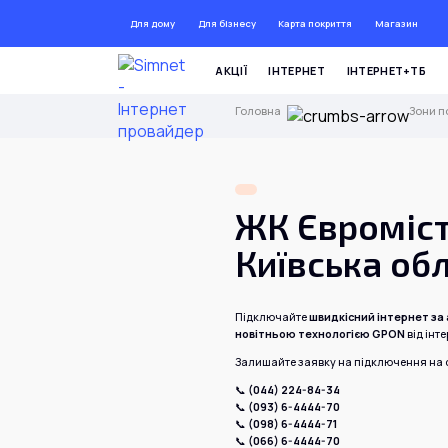
Для дому
Для бізнесу
Карта покриття
Магазин
ДО 72 
АКЦІЇ
ІНТЕРНЕТ
ІНТЕРНЕТ+ТБ
Головна
Зони п
ЖК Євромісто
Київська об
Підключайте
швидкісний інтернет за 
новітньою технологією GPON
від інт
Залишайте заявку на підключення на с
📞
(044) 224-84-34
📞
(093) 6-4444-70
📞
(098) 6-4444-71
📞
(066) 6-4444-70