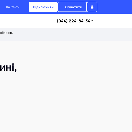
Підключити
Оплатити
Контакти
(044) 224-84-34
 область
ині,