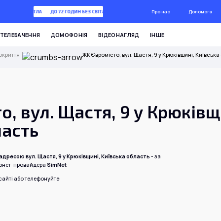
Про нас
Допомога
ГОДИН БЕЗ СВІТЛА
ДО 72 ГОДИН БЕЗ СВІТЛА
ТЕЛЕБАЧЕННЯ
ДОМОФОНІЯ
ВІДЕОНАГЛЯД
ІНШЕ
окриття
ЖК Євромісто, вул. Щастя, 9 у Крюківщині, Київська
, вул. Щастя, 9 у Крюківщ
ласть
адресою вул. Щастя, 9 у Крюківщині, Київська область
- за
ернет-провайдера
SimNet
айті або телефонуйте: