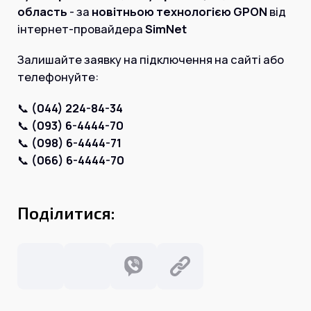
Інтернет+ТБ
область
- за
новітньою технологією GPON
від
Телебачення
Домофонія
інтернет-провайдера
SimNet
Відеонагляд
Про нас
Залишайте заявку на підключення на сайті або
Допомога
Контакти
телефонуйте:
Інше
Для дому
📞
(044) 224-84-34
Для бізнесу
Карта покриття
📞
(093) 6-4444-70
Магазин
📞
(098) 6-4444-71
📞
(066) 6-4444-70
Загальні запитання:
info@simnet.kiev.ua
Поділитися:
Технічна підтримка:
support@simnet.kiev.ua
03134, м. Київ, вул. Симиренко, 36,
корпус А, 3 поверх