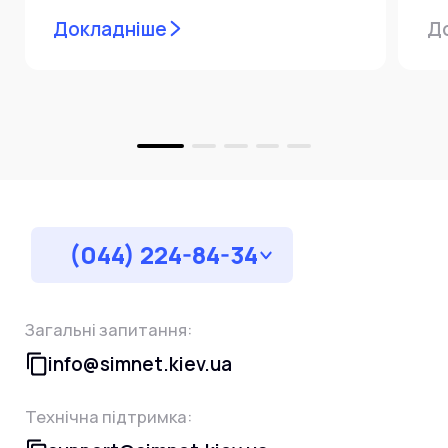
мережевої інфраструктури ⚙️ У...
ін
Докладніше
Д
пр
за
(044) 224-84-34
Загальні запитання:
info@simnet.kiev.ua
Технічна підтримка: