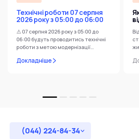
Технічні роботи 07 серпня
Я
2026 року з 05:00 до 06:00
в
⚠️ 07 серпня 2026 року з 05:00 до
Ві
06:00 будуть проводитись технічні
ст
роботи з метою модернізації
жи
мережевої інфраструктури ⚙️ У...
ін
Докладніше
Д
пр
за
(044) 224-84-34