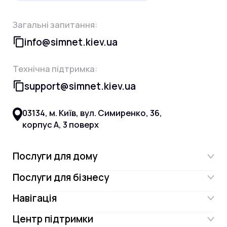
Загальні запитання:
info@simnet.kiev.ua
Технічна підтримка:
support@simnet.kiev.ua
03134, м. Київ, вул. Симиренко, 36,
корпус А, 3 поверх
Послуги для дому
Послуги для бізнесу
Інтернет
Навігація
Інтернет для бізнесу
Інтернет + ТБ
Центр підтримки
Акції
Відеонагляд
Цифрове телебачення Omega.TV та