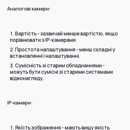
Інтернет+ТБ
Телебачення
Аналогові камери:
Домофонія
Відеонагляд
Про нас
Допомога
Контакти
Вартість - зазвичай менше вартістю, якщо
Інше
порівнювати з IP-камерами.
Для дому
Для бізнесу
Простота налаштування - менш складні у
Карта покриття
встановленні і налаштуванні.
Магазин
Сумісність зі старим обладнаннями -
Загальні запитання:
можуть бути сумісні зі старими системами
відеонагляду.
info@simnet.kiev.ua
Технічна підтримка:
IP-камери:
support@simnet.kiev.ua
03134, м. Київ, вул. Симиренко, 36,
Якість зображення - мають вищу якість
корпус А, 3 поверх