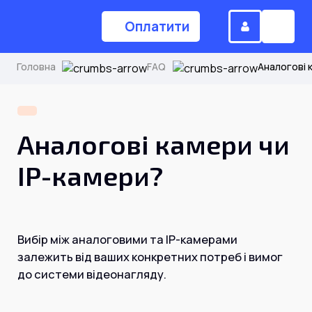
Оплатити
Головна
FAQ
Аналогові 
(044) 224-84-34
Аналогові камери чи
Замовити дзвінок
IP-камери?
Для дому
Вибір між аналоговими та IP-камерами
Головна
залежить від ваших конкретних потреб і вимог
до системи відеонагляду.
Акції
Інтернет