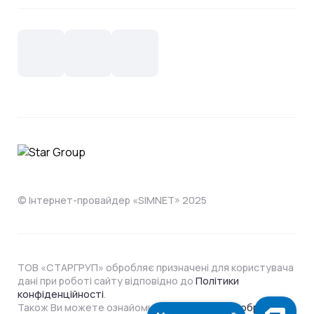
Контакти
Новини
СКС, Монтаж
Інтернет в одному тарифі!
Поширені запитання
Лояльність
IT- аутсорсинг
Телебачення
Документи
Обладнання
Охорона
Домофонія
Інструкції
Про компанію
Житловим комплексам
Відеонагляд
Способи оплати
© Інтернет-провайдер «SIMNET» 2025
ТОВ «СТАРГРУП» обробляє призначені для користувача
дані при роботі сайту відповідно до
Політики
конфіденційності
.
Також Ви можете ознайомитися з
Політикою обробки