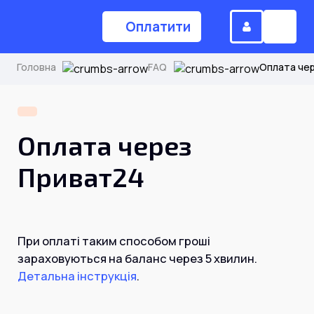
Оплатити
Головна
FAQ
Оплата че
(044) 224-84-34
Оплата через
Замовити дзвінок
Приват24
Для дому
При оплаті таким способом гроші
Головна
зараховуються на баланс через 5 хвилин.
Детальна інструкція
.
Акції
Інтернет