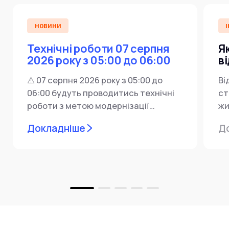
НОВИНИ
І
Технічні роботи 07 серпня
Я
2026 року з 05:00 до 06:00
в
⚠️ 07 серпня 2026 року з 05:00 до
Ві
06:00 будуть проводитись технічні
ст
роботи з метою модернізації
жи
мережевої інфраструктури ⚙️ У...
ін
Докладніше
Д
пр
за