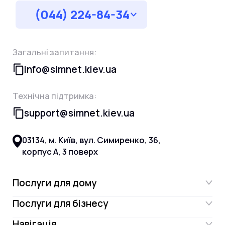
(044) 224-84-34
Загальні запитання:
info@simnet.kiev.ua
Технічна підтримка:
support@simnet.kiev.ua
03134, м. Київ, вул. Симиренко, 36,
корпус А, 3 поверх
Послуги для дому
Послуги для бізнесу
Інтернет
Навігація
Інтернет для бізнесу