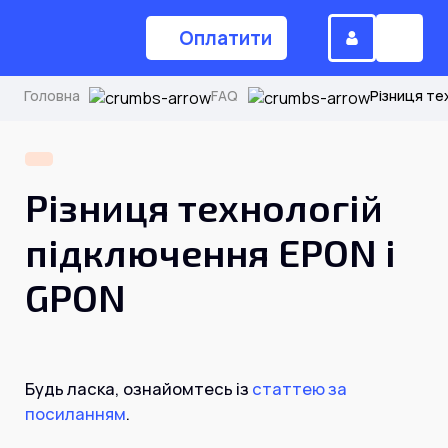
Оплатити
Головна
FAQ
Різниця те
(044) 224-84-34
Різниця технологій
Замовити дзвінок
підключення EPON і
GPON
Для дому
Головна
Будь ласка, ознайомтесь із
статтею за
посиланням
.
Акції
Інтернет