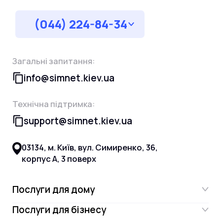
(044) 224-84-34
Загальні запитання:
info@simnet.kiev.ua
Технічна підтримка:
support@simnet.kiev.ua
03134, м. Київ, вул. Симиренко, 36,
корпус А, 3 поверх
Послуги для дому
Послуги для бізнесу
Інтернет