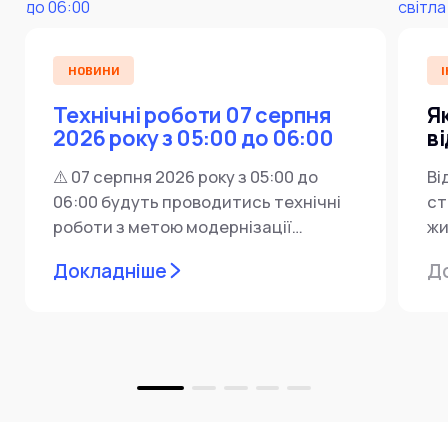
НОВИНИ
І
Технічні роботи 07 серпня
Я
2026 року з 05:00 до 06:00
в
⚠️ 07 серпня 2026 року з 05:00 до
Ві
06:00 будуть проводитись технічні
ст
роботи з метою модернізації
жи
мережевої інфраструктури ⚙️ У...
ін
Докладніше
Д
пр
за