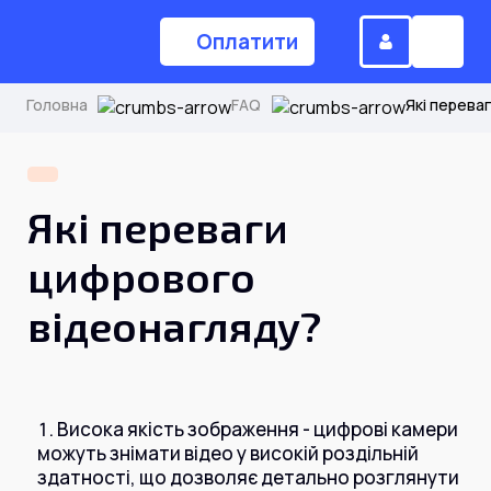
Оплатити
Головна
FAQ
Які перева
(044) 224-84-34
Які переваги
Замовити дзвінок
цифрового
відеонагляду?
Для дому
Головна
Висока якість зображення - цифрові камери
можуть знімати відео у високій роздільній
Акції
Інтернет
здатності, що дозволяє детально розглянути