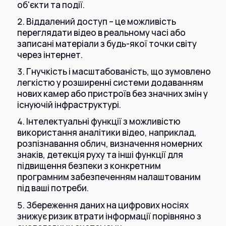
Інтернет+ТБ
об'єкти та події.
Телебачення
Домофонія
Віддалений доступ – це можливість
Відеонагляд
переглядати відео в реальному часі або
Про нас
записані матеріали з будь-якої точки світу
Допомога
Контакти
через інтернет.
Інше
Гнучкість і масштабованість, що зумовлено
Для дому
Для бізнесу
легкістю у розширенні системи додаванням
Карта покриття
нових камер або пристроїв без значних змін у
Магазин
існуючій інфраструктурі.
Інтелектуальні функції з можливістю
Загальні запитання:
використання аналітики відео, наприклад,
info@simnet.kiev.ua
розпізнавання облич, визначення номерних
знаків, детекція руху та інші функції для
підвищення безпеки з конкретним
Технічна підтримка:
програмним забезпеченням налаштованим
support@simnet.kiev.ua
під ваші потреби.
Збереження даних на цифрових носіях
03134, м. Київ, вул. Симиренко, 36,
знижує ризик втрати інформації порівняно з
корпус А, 3 поверх