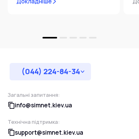
Докладніше
Д
пр
за
(044) 224-84-34
Загальні запитання:
info@simnet.kiev.ua
Технічна підтримка:
support@simnet.kiev.ua