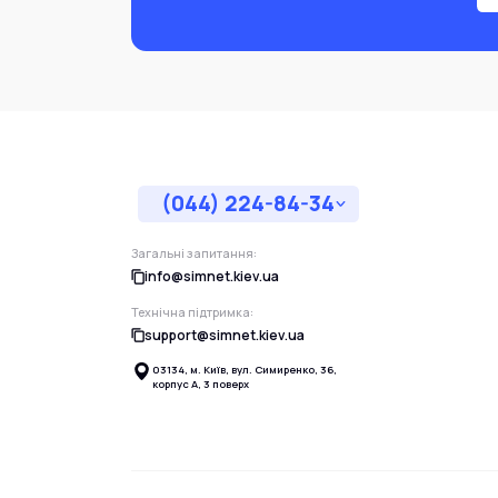
(044) 224-84-34
Загальні запитання:
info@simnet.kiev.ua
Технічна підтримка:
support@simnet.kiev.ua
03134, м. Київ, вул. Симиренко, 36,
корпус А, 3 поверх