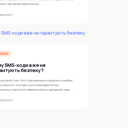
анні. Ви несете персональну...
адніше
РУКЦІЇ
у SMS-коди вже не
антують безпеку ?
лька років тому SMS-код вважався надійним способом
у акаунтів. Сьогодні цього вже недостатньо.
злочинці навчилися перехоплювати одноразові коди,
яти...
адніше