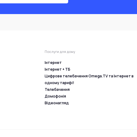
Послуги для дому
Інтернет
Інтернет + ТБ
Цифрове телебачення Omega.TV та Інтернет в
одному тарифі!
Телебачення
Домофонія
Відеонагляд