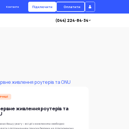
Підключити
Оплатити
Контакти
(044) 224-84-34
РУКЦІЇ
ервне живлення роутерів та
U
ємо Вашу увагу – всі дії з живленням необхідно
увати з дотриманням техніки безпеки на підключеному