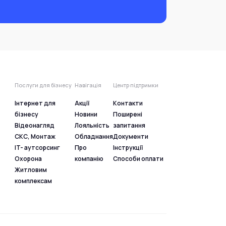
Послуги для бізнесу
Навігація
Центр підтримки
Інтернет для
Акції
Контакти
бізнесу
Новини
Поширені
Відеонагляд
Лояльність
запитання
СКС, Монтаж
Обладнання
Документи
IT- аутсорсинг
Про
Інструкції
Охорона
компанію
Способи оплати
Житловим
комплексам