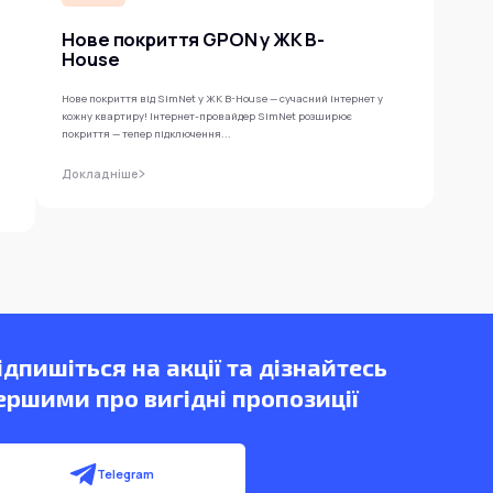
Нове покриття GPON у ЖК B-
House
Нове покриття від SimNet у ЖК B-House — сучасний інтернет у
кожну квартиру! Інтернет-провайдер SimNet розширює
покриття — тепер підключення...
Докладніше
ідпишіться на акції та дізнайтесь
ершими про вигідні пропозиції
Telegram