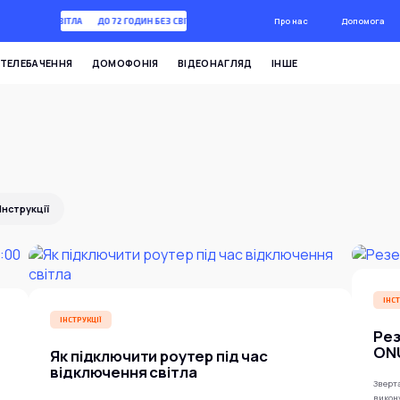
Про нас
Допомога
 ГОДИН БЕЗ СВІТЛА
ДО 72 ГОДИН БЕЗ СВІТЛА
ТЕЛЕБАЧЕННЯ
ДОМОФОНІЯ
ВІДЕОНАГЛЯД
ІНШЕ
Інструкції
ІНСТ
ІНСТРУКЦІЇ
Рез
ON
Як підключити роутер під час
відключення світла
Зверта
викон