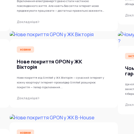
Відключення електроенергії давно стали частиною
обладн
повсякденного життя. Але навіть без світла інтернет може
продовжувати працювати — достатньо правильно заживити
Докл
роутер...
Докладніше
НОВИНИ
ІНСТ
Нове покриття GPON у ЖК
Вікторія
Чом
гар
Нове покриття від SimNet у ЖК Вікторія — сучасний інтернет у
кожну квартиру! Інтернет-провайдер SimNet розширює
Ще кі
покриття — тепер підключення...
захист
Кібер
Докладніше
підмін
Докл
НОВИНИ