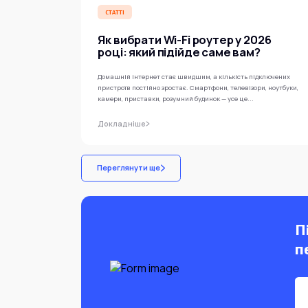
СТАТТІ
Як вибрати Wi-Fi роутер у 2026
році: який підійде саме вам?
Домашній інтернет стає швидшим, а кількість підключених
пристроїв постійно зростає. Смартфони, телевізори, ноутбуки,
камери, приставки, розумний будинок — усе це...
Докладніше
Переглянути ще
П
п