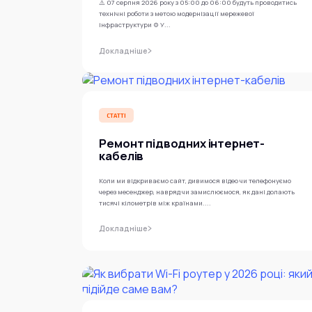
⚠️ 07 серпня 2026 року з 05:00 до 06:00 будуть проводитись
технічні роботи з метою модернізації мережевої
інфраструктури ⚙️ У...
Докладніше
СТАТТІ
Ремонт підводних інтернет-
кабелів
Коли ми відкриваємо сайт, дивимося відео чи телефонуємо
через месенджер, навряд чи замислюємося, як дані долають
тисячі кілометрів між країнами....
Докладніше