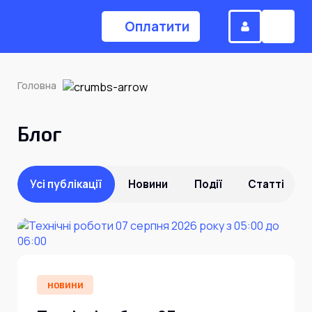
Оплатити
Головна
(044) 224-84-34
Блог
Замовити дзвінок
Усі публікації
Новини
Події
Статті
Для дому
Головна
НОВИНИ
Акції
Інтернет