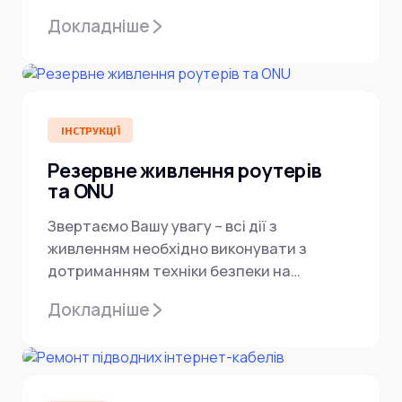
продовжувати працювати — достатньо
Докладніше
правильно заживити роутер...
ІНСТРУКЦІЇ
Резервне живлення роутерів
та ONU
Звертаємо Вашу увагу – всі дії з
живленням необхідно виконувати з
дотриманням техніки безпеки на
підключеному обладнанні. Ви несете
Докладніше
персональну...