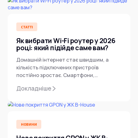
СТАТТІ
Як вибрати Wi-Fi роутер у 2026
році: який підійде саме вам?
Домашній інтернет стає швидшим, а
кількість підключених пристроїв
постійно зростає. Смартфони,
телевізори, ноутбуки, камери,
Докладніше
приставки, розумний будинок — усе це...
НОВИНИ
Нове покриття GPON у ЖК B-