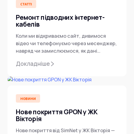
СТАТТІ
Ремонт підводних інтернет-
кабелів
Коли ми відкриваємо сайт, дивимося
відео чи телефонуємо через месенджер,
навряд чи замислюємося, як дані
долають тисячі кілометрів між
Докладніше
країнами....
НОВИНИ
Нове покриття GPON у ЖК
Вікторія
Нове покриття від SimNet у ЖК Вікторія —