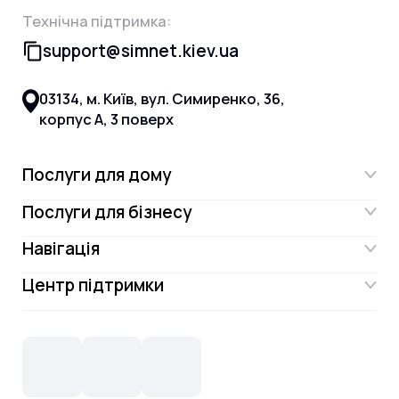
Технічна підтримка:
support@simnet.kiev.ua
03134, м. Київ, вул. Симиренко, 36,
корпус А, 3 поверх
Послуги для дому
Послуги для бізнесу
Інтернет
Навігація
Інтернет для бізнесу
Інтернет + ТБ
Центр підтримки
Акції
Відеонагляд
Цифрове телебачення Omega.TV та
Контакти
Новини
СКС, Монтаж
Інтернет в одному тарифі!
Поширені запитання
Лояльність
IT- аутсорсинг
Телебачення