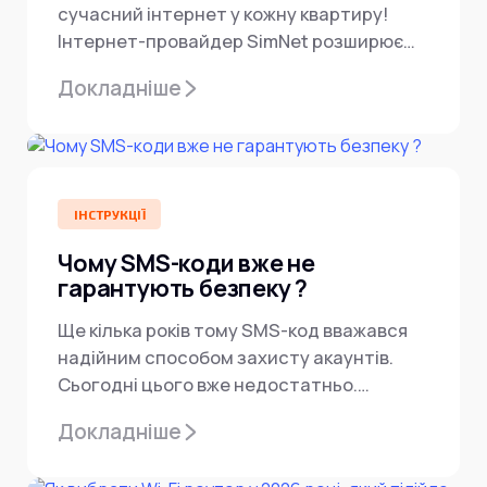
сучасний інтернет у кожну квартиру!
Інтернет-провайдер SimNet розширює
покриття — тепер підключення...
Докладніше
ІНСТРУКЦІЇ
Чому SMS-коди вже не
гарантують безпеку ?
Ще кілька років тому SMS-код вважався
надійним способом захисту акаунтів.
Сьогодні цього вже недостатньо.
Кіберзлочинці навчилися
Докладніше
перехоплювати одноразові коди,
підміняти...