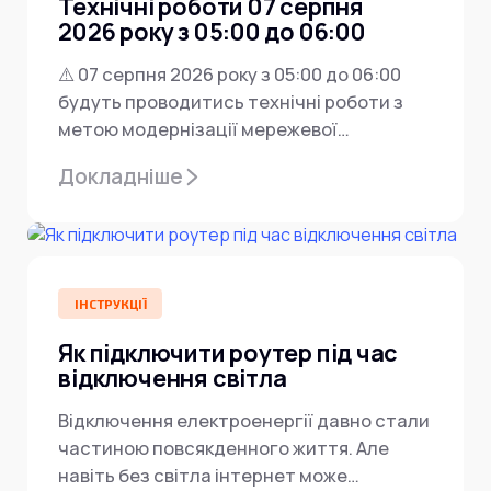
Технічні роботи 07 серпня
Інтернет+ТБ
Телебачення
2026 року з 05:00 до 06:00
Домофонія
Відеонагляд
⚠️ 07 серпня 2026 року з 05:00 до 06:00
Про нас
Допомога
будуть проводитись технічні роботи з
Контакти
метою модернізації мережевої
Інше
Для дому
інфраструктури ⚙️ У...
Докладніше
Для бізнесу
Карта покриття
Магазин
Загальні запитання:
info@simnet.kiev.ua
ІНСТРУКЦІЇ
Як підключити роутер під час
Технічна підтримка:
відключення світла
support@simnet.kiev.ua
Відключення електроенергії давно стали
частиною повсякденного життя. Але
03134, м. Київ, вул. Симиренко, 36,
навіть без світла інтернет може
корпус А, 3 поверх