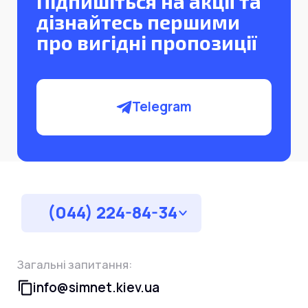
Підпишіться на акції та
дізнайтесь першими
про вигідні пропозиції
Telegram
(044) 224-84-34
Загальні запитання:
info@simnet.kiev.ua