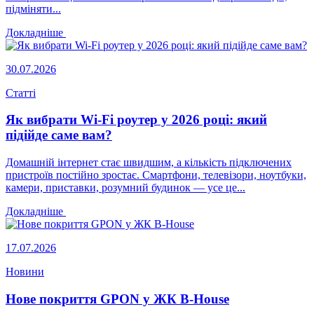
підміняти...
Докладніше
30.07.2026
Статті
Як вибрати Wi-Fi роутер у 2026 році: який
підійде саме вам?
Домашній інтернет стає швидшим, а кількість підключених
пристроїв постійно зростає. Смартфони, телевізори, ноутбуки,
камери, приставки, розумний будинок — усе це...
Докладніше
17.07.2026
Новини
Нове покриття GPON у ЖК B-House