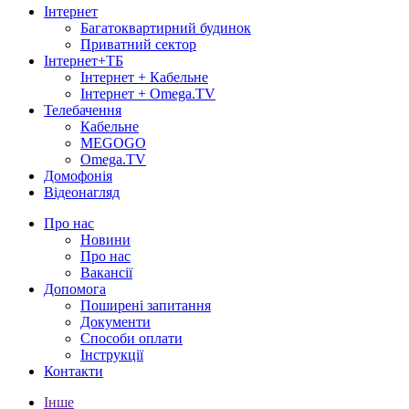
Інтернет
Багатоквартирний будинок
Приватний сектор
Інтернет+ТБ
Інтернет + Кабельне
Інтернет + Omega.TV
Телебачення
Кабельне
MEGOGO
Omega.TV
Домофонія
Відеонагляд
Про нас
Новини
Про нас
Вакансії
Допомога
Поширені запитання
Документи
Способи оплати
Інструкції
Контакти
Інше