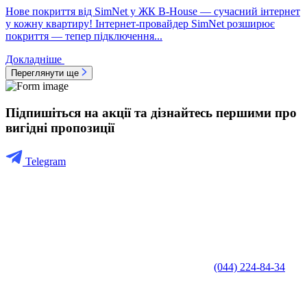
Нове покриття від SimNet у ЖК B-House — сучасний інтернет
у кожну квартиру! Інтернет-провайдер SimNet розширює
покриття — тепер підключення...
Докладніше
Переглянути ще
Підпишіться на акції та дізнайтесь першими про
вигідні пропозиції
Telegram
(044) 224-84-34