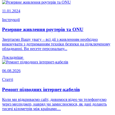
11.01.2024
Інструкції
Резервне живлення роутерів та ONU
Звертаємо Вашу увагу – всі дії з живленням необхідно
виконувати з дотриманням техніки безпеки на підключеному
обладнанні. Ви несете персональну...
Докладніше
06.08.2026
Статті
Ремонт підводних інтернет-кабелів
Коли ми відкриваємо сайт, дивимося відео чи телефонуємо
через месенджер, навряд чи замислюємося, як дані долають
тисячі кілометрів між країнами....