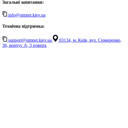
Загальні запитання:
info@simnet.kiev.ua
Технічна підтримка:
support@simnet.kiev.ua
03134, м. Київ, вул. Симиренко,
36, корпус А, 3 поверх