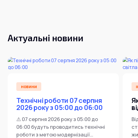
Інтернет+ТБ
Телебачення
Домофонія
Відеонагляд
Про нас
Допомога
Контакти
Актуальні новини
Інше
Для дому
Для бізнесу
Карта покриття
Магазин
Загальні запитання:
info@simnet.kiev.ua
НОВИНИ
І
Технічні роботи 07 серпня
Я
Технічна підтримка:
2026 року з 05:00 до 06:00
в
support@simnet.kiev.ua
⚠️ 07 серпня 2026 року з 05:00 до
Ві
06:00 будуть проводитись технічні
ст
03134, м. Київ, вул. Симиренко, 36,
роботи з метою модернізації
жи
корпус А, 3 поверх