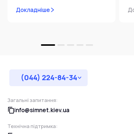
мережевої інфраструктури ⚙️ У...
ін
Докладніше
Д
пр
за
(044) 224-84-34
Загальні запитання:
info@simnet.kiev.ua
Технічна підтримка: