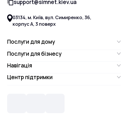
support@simnet.kiev.ua
03134, м. Київ, вул. Симиренко, 36,
корпус А, 3 поверх
Послуги для дому
Послуги для бізнесу
Інтернет
Навігація
Інтернет для бізнесу
Інтернет + ТБ
Центр підтримки
Акції
Відеонагляд
Цифрове телебачення Omega.TV та
Контакти
Новини
СКС, Монтаж
Інтернет в одному тарифі!
Поширені запитання
Лояльність
IT- аутсорсинг
Телебачення
Документи
Обладнання
Охорона
Домофонія