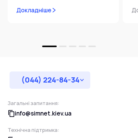
мережевої інфраструктури ⚙️ У...
ін
Докладніше
Д
пр
за
(044) 224-84-34
Загальні запитання:
info@simnet.kiev.ua
Технічна підтримка: