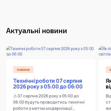
Інтернет+ТБ
Телебачення
Домофонія
Відеонагляд
Про нас
Допомога
Контакти
Актуальні новини
Інше
Для дому
Для бізнесу
Карта покриття
Магазин
Загальні запитання:
info@simnet.kiev.ua
НОВИНИ
І
Технічні роботи 07 серпня
Я
Технічна підтримка:
2026 року з 05:00 до 06:00
в
support@simnet.kiev.ua
⚠️ 07 серпня 2026 року з 05:00 до
Ві
06:00 будуть проводитись технічні
ст
03134, м. Київ, вул. Симиренко, 36,
роботи з метою модернізації
жи
корпус А, 3 поверх