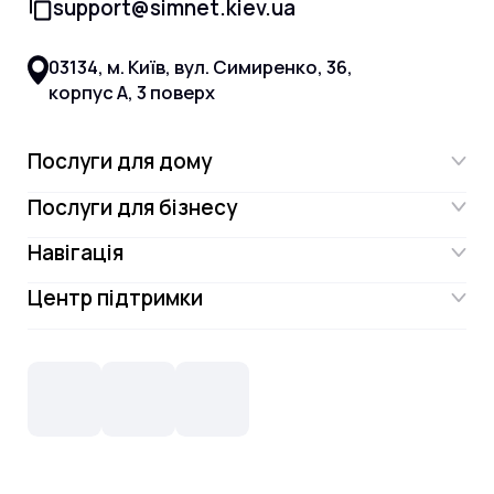
support@simnet.kiev.ua
03134, м. Київ, вул. Симиренко, 36,
корпус А, 3 поверх
Послуги для дому
Послуги для бізнесу
Інтернет
Навігація
Інтернет для бізнесу
Інтернет + ТБ
Центр підтримки
Акції
Відеонагляд
Цифрове телебачення Omega.TV та
Контакти
Новини
СКС, Монтаж
Інтернет в одному тарифі!
Поширені запитання
Лояльність
IT- аутсорсинг
Телебачення
Документи
Обладнання
Охорона
Домофонія