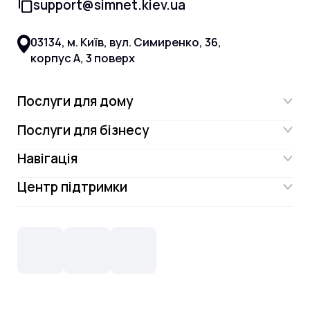
support@simnet.kiev.ua
03134, м. Київ, вул. Симиренко, 36,
корпус А, 3 поверх
Послуги для дому
Послуги для бізнесу
Інтернет
Навігація
Інтернет для бізнесу
Інтернет + ТБ
Центр підтримки
Акції
Відеонагляд
Цифрове телебачення Omega.TV та
Контакти
Новини
СКС, Монтаж
Інтернет в одному тарифі!
Поширені запитання
Лояльність
IT- аутсорсинг
Телебачення
Документи
Обладнання
Охорона
Домофонія