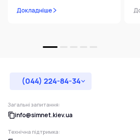
мережевої інфраструктури ⚙️ У...
ін
Докладніше
Д
пр
за
(044) 224-84-34
Загальні запитання:
info@simnet.kiev.ua
Технічна підтримка: