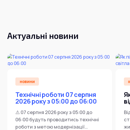
Інтернет+ТБ
Телебачення
Домофонія
Відеонагляд
Про нас
Допомога
Контакти
Актуальні новини
Інше
Для дому
Для бізнесу
Карта покриття
Магазин
Загальні запитання:
info@simnet.kiev.ua
НОВИНИ
І
Технічні роботи 07 серпня
Я
Технічна підтримка:
2026 року з 05:00 до 06:00
в
support@simnet.kiev.ua
⚠️ 07 серпня 2026 року з 05:00 до
Ві
06:00 будуть проводитись технічні
ст
03134, м. Київ, вул. Симиренко, 36,
роботи з метою модернізації
жи
корпус А, 3 поверх