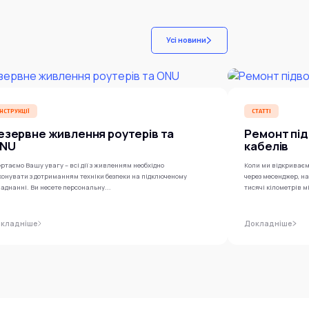
Усі новини
ІНСТРУКЦІЇ
СТАТТІ
езервне живлення роутерів та
Ремонт під
NU
кабелів
ртаємо Вашу увагу – всі дії з живленням необхідно
Коли ми відкриваєм
конувати з дотриманням техніки безпеки на підключеному
через месенджер, н
аднанні. Ви несете персональну...
тисячі кілометрів м
кладніше
Докладніше