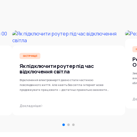
ІНСТРУКЦІЇ
Р
O
Як підключити роутер під час
відключення світла
Зве
ви
Відключення електроенергії давно стали частиною
обл
повсякденного життя. Але навіть без світла інтернет може
продовжувати працювати — достатньо правильно заживити
роутер...
До
Докладніше