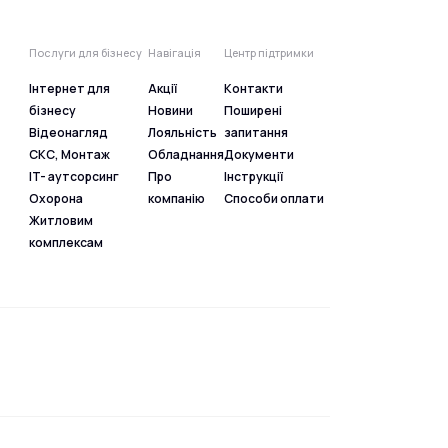
Послуги для бізнесу
Навігація
Центр підтримки
Інтернет для
Акції
Контакти
бізнесу
Новини
Поширені
Відеонагляд
Лояльність
запитання
СКС, Монтаж
Обладнання
Документи
IT- аутсорсинг
Про
Інструкції
Охорона
компанію
Способи оплати
Житловим
комплексам