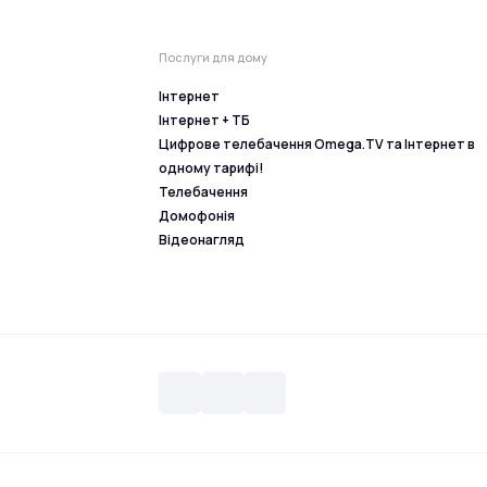
Послуги для дому
Інтернет
Інтернет + ТБ
Цифрове телебачення Omega.TV та Інтернет в
одному тарифі!
Телебачення
Домофонія
Відеонагляд