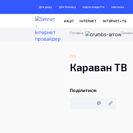
Для дому
Для бізнесу
Карта покриття
Магазин
ДО 72
АКЦІЇ
ІНТЕРНЕТ
ІНТЕРНЕТ+ТБ
Головна
Телек
Караван ТВ
Поділитися: