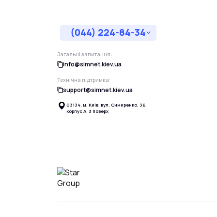
(044) 224-84-34
Загальні запитання:
info@simnet.kiev.ua
Технічна підтримка:
support@simnet.kiev.ua
03134, м. Київ, вул. Симиренко, 36,
корпус А, 3 поверх