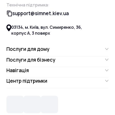
Технічна підтримка:
support@simnet.kiev.ua
03134, м. Київ, вул. Симиренко, 36,
корпус А, 3 поверх
Послуги для дому
Послуги для бізнесу
Інтернет
Навігація
Інтернет для бізнесу
Інтернет + ТБ
Центр підтримки
Акції
Відеонагляд
Цифрове телебачення Omega.TV та
Контакти
Новини
СКС, Монтаж
Інтернет в одному тарифі!
Поширені запитання
Лояльність
IT- аутсорсинг
Телебачення