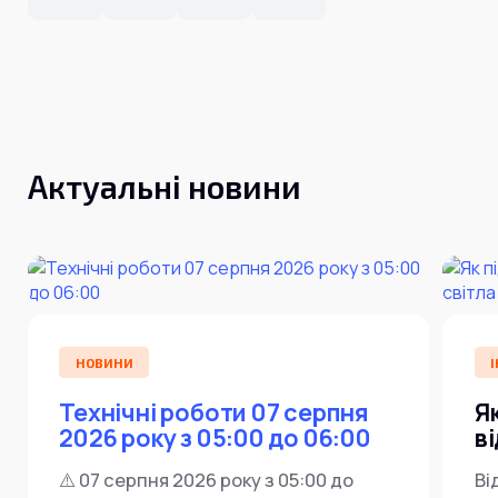
Інтернет+ТБ
Телебачення
Домофонія
Відеонагляд
Про нас
Допомога
Контакти
Інше
Для дому
Для бізнесу
Актуальні новини
Карта покриття
Магазин
Загальні запитання:
info@simnet.kiev.ua
НОВИНИ
І
Технічна підтримка:
support@simnet.kiev.ua
Технічні роботи 07 серпня
Я
2026 року з 05:00 до 06:00
в
03134, м. Київ, вул. Симиренко, 36,
⚠️ 07 серпня 2026 року з 05:00 до
Ві
корпус А, 3 поверх