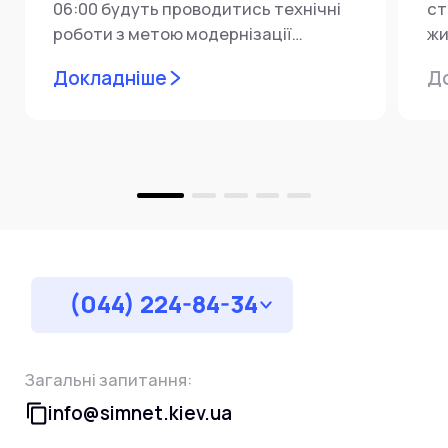
06:00 будуть проводитись технічні
ст
роботи з метою модернізації
жи
мережевої інфраструктури ⚙️ У...
ін
Докладніше
Д
пр
за
(044) 224-84-34
Загальні запитання:
info@simnet.kiev.ua