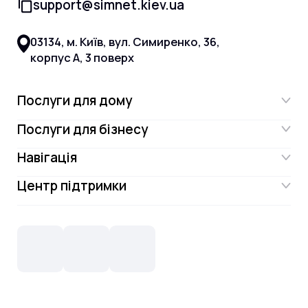
support@simnet.kiev.ua
03134, м. Київ, вул. Симиренко, 36,
корпус А, 3 поверх
Послуги для дому
Послуги для бізнесу
Інтернет
Навігація
Інтернет для бізнесу
Інтернет + ТБ
Центр підтримки
Акції
Відеонагляд
Цифрове телебачення Omega.TV та
Контакти
Новини
СКС, Монтаж
Інтернет в одному тарифі!
Поширені запитання
Лояльність
IT- аутсорсинг
Телебачення
Документи
Обладнання
Охорона
Домофонія