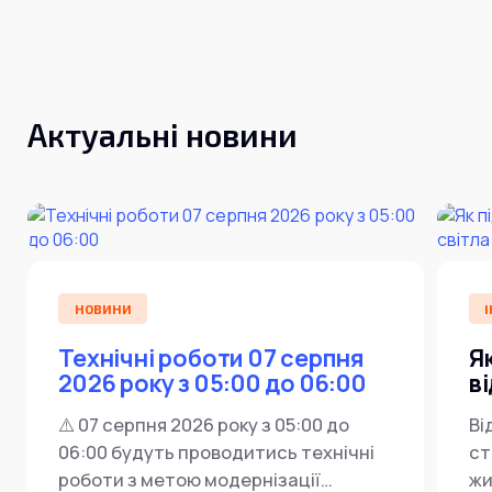
Інтернет+ТБ
Телебачення
Домофонія
Відеонагляд
Про нас
Допомога
Контакти
Актуальні новини
Інше
Для дому
Для бізнесу
Карта покриття
Магазин
Загальні запитання:
info@simnet.kiev.ua
НОВИНИ
І
Технічні роботи 07 серпня
Я
Технічна підтримка:
2026 року з 05:00 до 06:00
в
support@simnet.kiev.ua
⚠️ 07 серпня 2026 року з 05:00 до
Ві
06:00 будуть проводитись технічні
ст
03134, м. Київ, вул. Симиренко, 36,
роботи з метою модернізації
жи
корпус А, 3 поверх