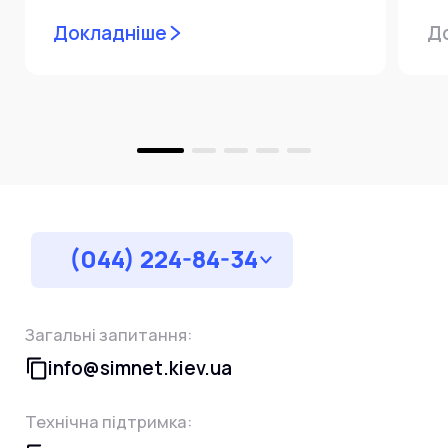
мережевої інфраструктури ⚙️ У...
ін
Докладніше
Д
пр
за
(044) 224-84-34
Загальні запитання:
info@simnet.kiev.ua
Технічна підтримка: