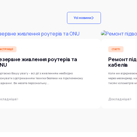
Усі новини
ІНСТРУКЦІЇ
СТАТТІ
езервне живлення роутерів та
Ремонт під
NU
кабелів
ртаємо Вашу увагу – всі дії з живленням необхідно
Коли ми відкриваєм
конувати з дотриманням техніки безпеки на підключеному
через месенджер, н
аднанні. Ви несете персональну...
тисячі кілометрів м
кладніше
Докладніше