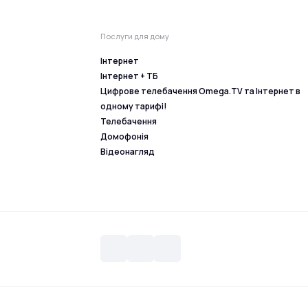
Послуги для дому
Інтернет
Інтернет + ТБ
Цифрове телебачення Omega.TV та Інтернет в
одному тарифі!
Телебачення
Домофонія
Відеонагляд