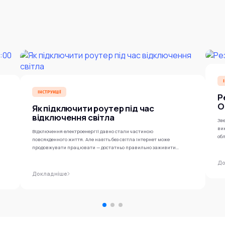
ІНСТРУКЦІЇ
Р
O
Як підключити роутер під час
відключення світла
Зве
ви
Відключення електроенергії давно стали частиною
обл
повсякденного життя. Але навіть без світла інтернет може
продовжувати працювати — достатньо правильно заживити
роутер...
До
Докладніше