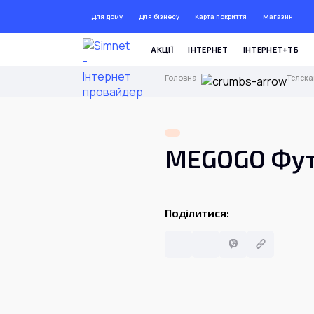
Для дому
Для бізнесу
Карта покриття
Магазин
ДО
АКЦІЇ
ІНТЕРНЕТ
ІНТЕРНЕТ+ТБ
Головна
Телек
MEGOGO Фут
Поділитися: