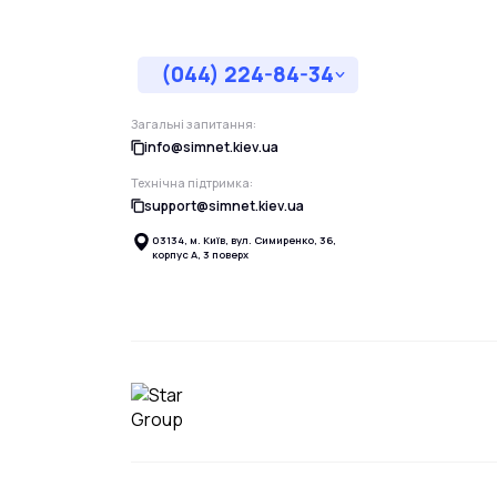
(044) 224-84-34
Загальні запитання:
info@simnet.kiev.ua
Технічна підтримка:
support@simnet.kiev.ua
03134, м. Київ, вул. Симиренко, 36,
корпус А, 3 поверх