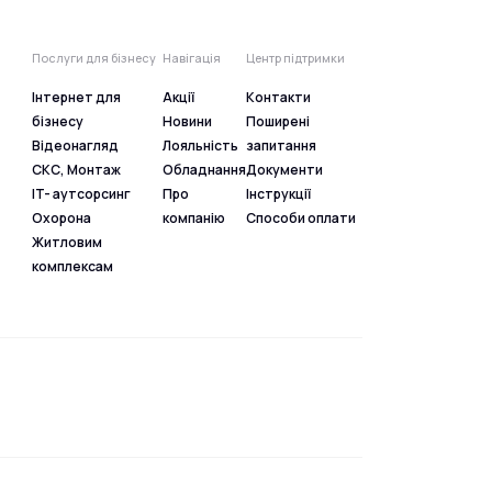
Послуги для бізнесу
Навігація
Центр підтримки
Інтернет для
Акції
Контакти
бізнесу
Новини
Поширені
Відеонагляд
Лояльність
запитання
СКС, Монтаж
Обладнання
Документи
IT- аутсорсинг
Про
Інструкції
Охорона
компанію
Способи оплати
Житловим
комплексам