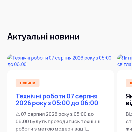
Інтернет+ТБ
Телебачення
Домофонія
Відеонагляд
Про нас
Допомога
Контакти
Актуальні новини
Інше
Для дому
Для бізнесу
Карта покриття
Магазин
Загальні запитання:
info@simnet.kiev.ua
НОВИНИ
І
Технічні роботи 07 серпня
Я
Технічна підтримка:
2026 року з 05:00 до 06:00
в
support@simnet.kiev.ua
⚠️ 07 серпня 2026 року з 05:00 до
Ві
06:00 будуть проводитись технічні
ст
03134, м. Київ, вул. Симиренко, 36,
роботи з метою модернізації
жи
корпус А, 3 поверх