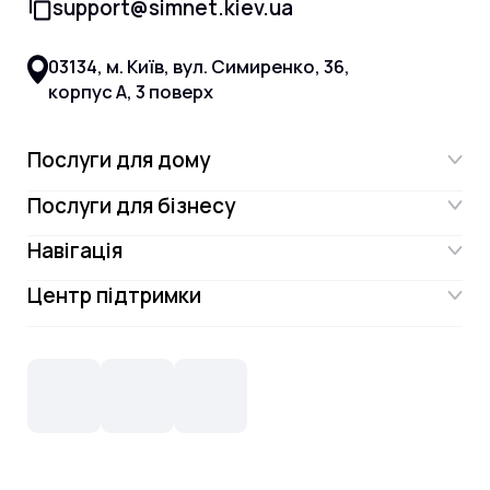
support@simnet.kiev.ua
03134, м. Київ, вул. Симиренко, 36,
корпус А, 3 поверх
Послуги для дому
Послуги для бізнесу
Інтернет
Навігація
Інтернет для бізнесу
Інтернет + ТБ
Центр підтримки
Акції
Відеонагляд
Цифрове телебачення Omega.TV та
Контакти
Новини
СКС, Монтаж
Інтернет в одному тарифі!
Поширені запитання
Лояльність
IT- аутсорсинг
Телебачення
Документи
Обладнання
Охорона
Домофонія