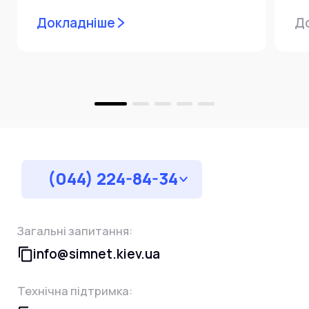
мережевої інфраструктури ⚙️ У...
ін
Докладніше
Д
пр
за
(044) 224-84-34
Загальні запитання:
info@simnet.kiev.ua
Технічна підтримка: