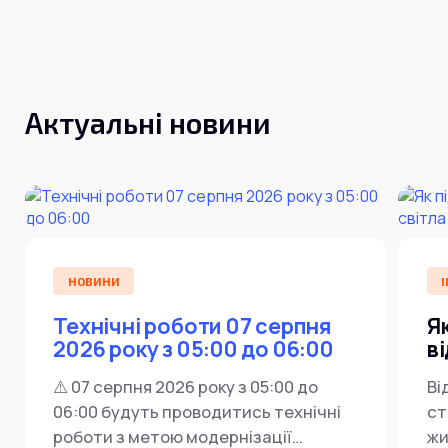
Інтернет+ТБ
Телебачення
Домофонія
Відеонагляд
Про нас
Допомога
Контакти
Актуальні новини
Інше
Для дому
Для бізнесу
Карта покриття
Магазин
Загальні запитання:
info@simnet.kiev.ua
НОВИНИ
І
Технічні роботи 07 серпня
Я
Технічна підтримка:
2026 року з 05:00 до 06:00
в
support@simnet.kiev.ua
⚠️ 07 серпня 2026 року з 05:00 до
Ві
06:00 будуть проводитись технічні
ст
03134, м. Київ, вул. Симиренко, 36,
роботи з метою модернізації
жи
корпус А, 3 поверх