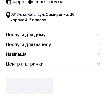
support@simnet.kiev.ua
03134, м. Київ, вул. Симиренко, 36,
корпус А, 3 поверх
Послуги для дому
Послуги для бізнесу
Інтернет
Навігація
Інтернет для бізнесу
Інтернет + ТБ
Центр підтримки
Акції
Відеонагляд
Цифрове телебачення Omega.TV та
Контакти
Новини
СКС, Монтаж
Інтернет в одному тарифі!
Поширені запитання
Лояльність
IT- аутсорсинг
Телебачення
Документи
Обладнання
Охорона
Домофонія