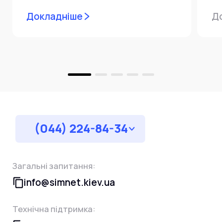
мережевої інфраструктури ⚙️ У...
ін
Докладніше
Д
пр
за
(044) 224-84-34
Загальні запитання:
info@simnet.kiev.ua
Технічна підтримка: