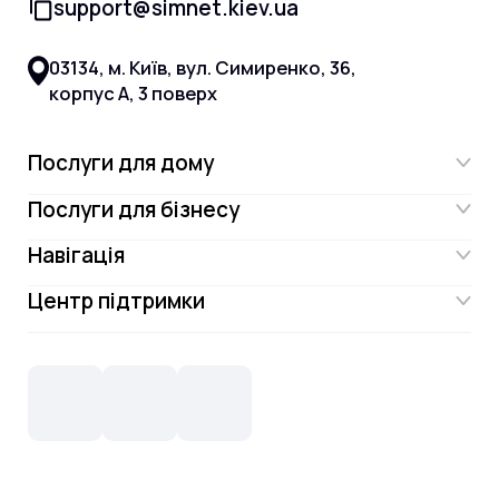
support@simnet.kiev.ua
03134, м. Київ, вул. Симиренко, 36,
корпус А, 3 поверх
Послуги для дому
Послуги для бізнесу
Інтернет
Навігація
Інтернет для бізнесу
Інтернет + ТБ
Центр підтримки
Акції
Відеонагляд
Цифрове телебачення Omega.TV та
Контакти
Новини
СКС, Монтаж
Інтернет в одному тарифі!
Поширені запитання
Лояльність
IT- аутсорсинг
Телебачення
Документи
Обладнання
Охорона
Домофонія