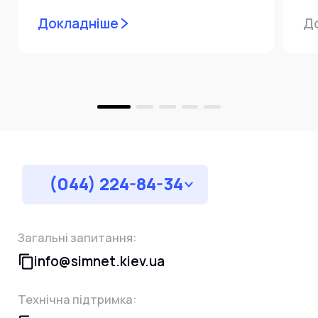
мережевої інфраструктури ⚙️ У...
ін
Докладніше
Д
пр
за
(044) 224-84-34
Загальні запитання:
info@simnet.kiev.ua
Технічна підтримка: