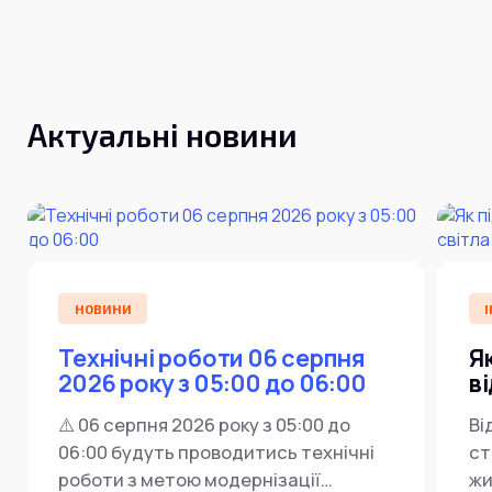
Інтернет+ТБ
Телебачення
Домофонія
Відеонагляд
Про нас
Допомога
Контакти
Актуальні новини
Інше
Для дому
Для бізнесу
Карта покриття
Магазин
Загальні запитання:
info@simnet.kiev.ua
НОВИНИ
І
Технічні роботи 06 серпня
Я
Технічна підтримка:
2026 року з 05:00 до 06:00
в
support@simnet.kiev.ua
⚠️ 06 серпня 2026 року з 05:00 до
Ві
06:00 будуть проводитись технічні
ст
03134, м. Київ, вул. Симиренко, 36,
роботи з метою модернізації
жи
корпус А, 3 поверх