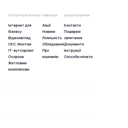
Послуги для бізнесу
Навігація
Центр підтримки
Інтернет для
Акції
Контакти
бізнесу
Новини
Поширені
Відеонагляд
Лояльність
запитання
СКС, Монтаж
Обладнання
Документи
IT- аутсорсинг
Про
Інструкції
Охорона
компанію
Способи оплати
Житловим
комплексам