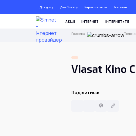
Для дому
Для бізнесу
Карта покриття
Магазин
АКЦІЇ
ІНТЕРНЕТ
ІНТЕРНЕТ+ТБ
Головна
Телек
Viasat Kino
Поділитися: