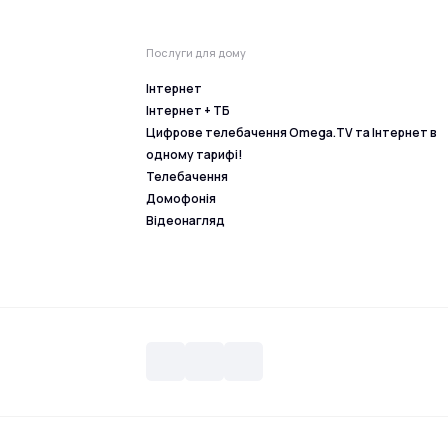
Послуги для дому
Інтернет
Інтернет + ТБ
Цифрове телебачення Omega.TV та Інтернет в
одному тарифі!
Телебачення
Домофонія
Відеонагляд