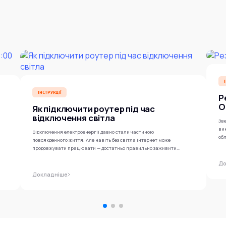
ІНСТРУКЦІЇ
Р
O
Як підключити роутер під час
відключення світла
Зве
ви
Відключення електроенергії давно стали частиною
обл
повсякденного життя. Але навіть без світла інтернет може
продовжувати працювати — достатньо правильно заживити
роутер...
До
Докладніше