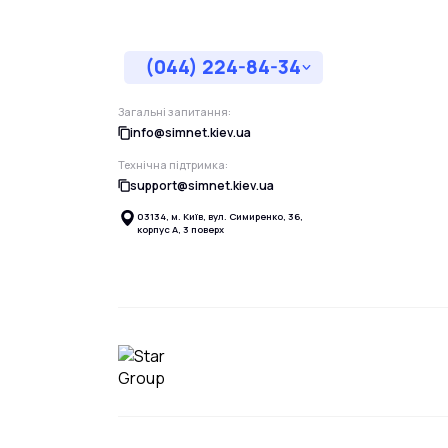
(044) 224-84-34
Загальні запитання:
info@simnet.kiev.ua
Технічна підтримка:
support@simnet.kiev.ua
03134, м. Київ, вул. Симиренко, 36,
корпус А, 3 поверх