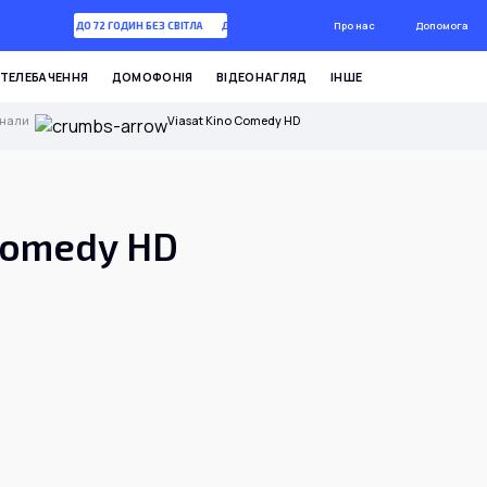
Про нас
Допомога
ДО 72 ГОДИН БЕЗ СВІТЛА
ДО 72 ГОДИН БЕЗ СВІТЛА
ТЕЛЕБАЧЕННЯ
ДОМОФОНІЯ
ВІДЕОНАГЛЯД
ІНШЕ
анали
Viasat Kino Comedy HD
 Comedy HD