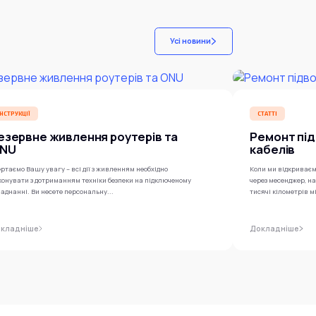
Усі новини
ІНСТРУКЦІЇ
СТАТТІ
езервне живлення роутерів та
Ремонт під
NU
кабелів
ртаємо Вашу увагу – всі дії з живленням необхідно
Коли ми відкриваєм
конувати з дотриманням техніки безпеки на підключеному
через месенджер, н
аднанні. Ви несете персональну...
тисячі кілометрів м
кладніше
Докладніше