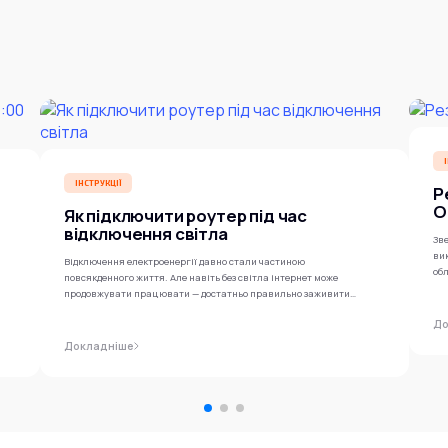
ІНСТРУКЦІЇ
Р
O
Як підключити роутер під час
відключення світла
Зве
ви
Відключення електроенергії давно стали частиною
обл
повсякденного життя. Але навіть без світла інтернет може
продовжувати працювати — достатньо правильно заживити
роутер...
До
Докладніше