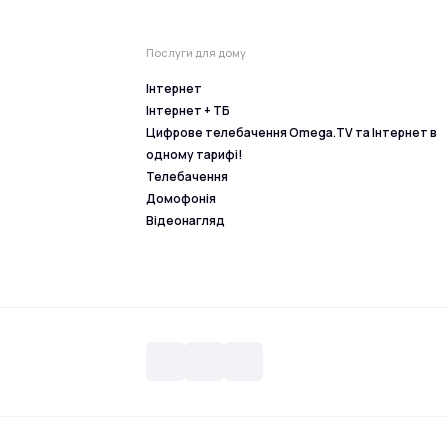
Послуги для дому
Інтернет
Інтернет + ТБ
Цифрове телебачення Omega.TV та Інтернет в
одному тарифі!
Телебачення
Домофонія
Відеонагляд