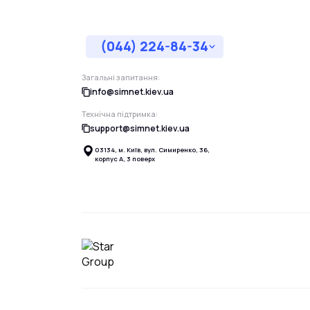
(044) 224-84-34
Загальні запитання:
info@simnet.kiev.ua
Технічна підтримка:
support@simnet.kiev.ua
03134, м. Київ, вул. Симиренко, 36,
корпус А, 3 поверх