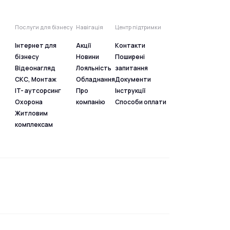
Послуги для бізнесу
Навігація
Центр підтримки
Інтернет для
Акції
Контакти
бізнесу
Новини
Поширені
Відеонагляд
Лояльність
запитання
СКС, Монтаж
Обладнання
Документи
IT- аутсорсинг
Про
Інструкції
Охорона
компанію
Способи оплати
Житловим
комплексам