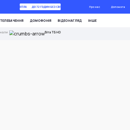
Про нас
Допомога
 ГОДИН БЕЗ СВІТЛА
ДО 72 ГОДИН БЕЗ СВІТЛА
ТЕЛЕБАЧЕННЯ
ДОМОФОНІЯ
ВІДЕОНАГЛЯД
ІНШЕ
анали
Віта ТБ HD