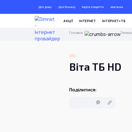
Для дому
Для бізнесу
Карта покриття
Магазин
ДО 72
АКЦІЇ
ІНТЕРНЕТ
ІНТЕРНЕТ+ТБ
Головна
Телек
Віта ТБ HD
Поділитися: