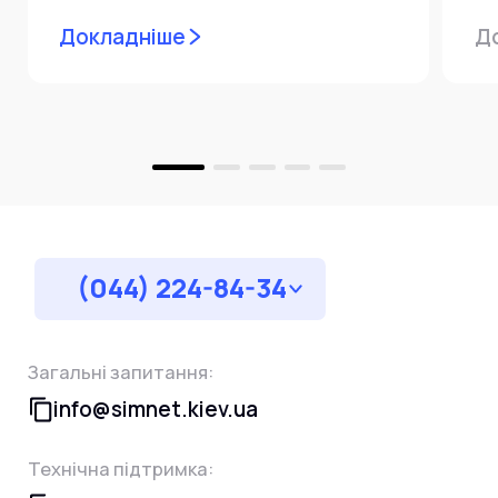
мережевої інфраструктури ⚙️ У...
ін
Докладніше
Д
пр
за
(044) 224-84-34
Загальні запитання:
info@simnet.kiev.ua
Технічна підтримка: