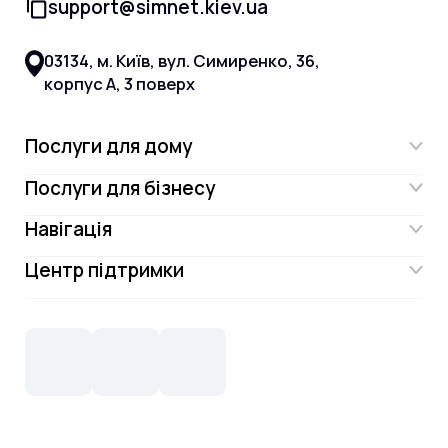
support@simnet.kiev.ua
03134, м. Київ, вул. Симиренко, 36,
корпус А, 3 поверх
Послуги для дому
Послуги для бізнесу
Інтернет
Навігація
Інтернет для бізнесу
Інтернет + ТБ
Центр підтримки
Акції
Відеонагляд
Цифрове телебачення Omega.TV та
Контакти
Новини
СКС, Монтаж
Інтернет в одному тарифі!
Поширені запитання
Лояльність
IT- аутсорсинг
Телебачення
Документи
Обладнання
Охорона
Домофонія