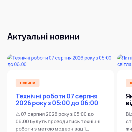
Інтернет+ТБ
Телебачення
Домофонія
Відеонагляд
Про нас
Допомога
Контакти
Актуальні новини
Інше
Для дому
Для бізнесу
Карта покриття
Магазин
Загальні запитання:
info@simnet.kiev.ua
НОВИНИ
І
Технічні роботи 07 серпня
Я
Технічна підтримка:
2026 року з 05:00 до 06:00
в
support@simnet.kiev.ua
⚠️ 07 серпня 2026 року з 05:00 до
Ві
06:00 будуть проводитись технічні
ст
03134, м. Київ, вул. Симиренко, 36,
роботи з метою модернізації
жи
корпус А, 3 поверх