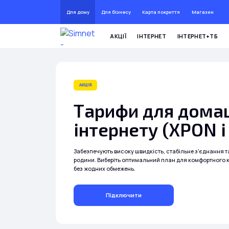
Для дому
Для бізнесу
Карта покриття
Магазин
ДО 72 
АКЦІЇ
ІНТЕРНЕТ
ІНТЕРНЕТ+ТБ
АКЦІЯ
Тарифи для дома
інтернету (XPON 
Забезпечують високу швидкість, стабільне з'єднання та
родини. Виберіть оптимальний план для комфортного 
без жодних обмежень.
Підключити