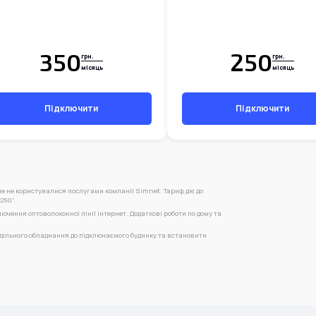
350
250
грн.
грн.
місяць
місяць
Підключити
Підключити
ше не користувалися послугами компанії Simnet. Тариф діє до
250”.
лючення оптоволоконної лінії інтернет. Додаткові роботи по дому та
одільного обладнання до підключаємого будинку та встановити