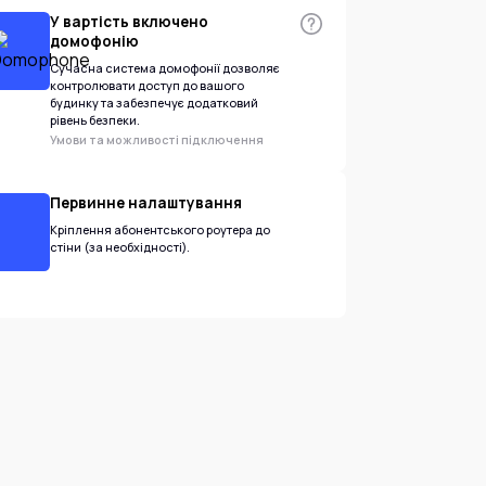
У вартість включено
домофонію
Сучасна система домофонії дозволяє
контролювати доступ до вашого
будинку та забезпечує додатковий
рівень безпеки.
Умови та можливості підключення
Первинне налаштування
Кріплення абонентського роутера до
стіни (за необхідності).