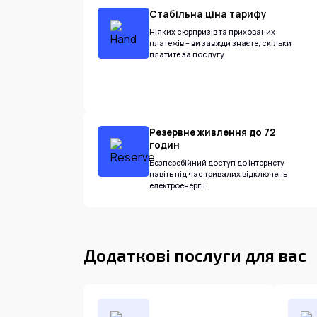
Стабільна ціна тарифу
Ніяких сюрпризів та прихованих
платежів – ви завжди знаєте, скільки
платите за послугу.
Резервне живлення до 72
годин
Безперебійний доступ до інтернету
навіть під час тривалих відключень
електроенергії.
Додаткові послуги для вас