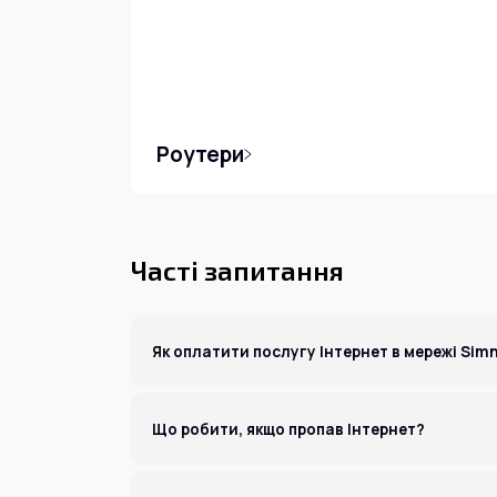
Роутери
Часті запитання
Як оплатити послугу Інтернет в мережі Sim
Картою Visa / MasterCard -Доступні в Особистому кабін
Через термінали – PrivatBank, EasyPay, City24, Ibox, TYM
Що робити, якщо пропав Інтернет?
Що робити, якщо пропав Інтернет? Прості дії, які допомо