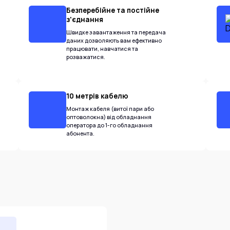
Безперебійне та постійне
з'єднання
Швидке завантаження та передача
даних дозволяють вам ефективно
працювати, навчатися та
розважатися.
10 метрів кабелю
Монтаж кабеля (витої пари або
оптоволокна) від обладнання
оператора до 1-го обладнання
абонента.