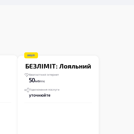
АКЦІЯ
БЕЗЛІМІТ: Лояльний
Безлімітний інтернет
50
Мбіт/с
Підключення послуги
уточнюйте