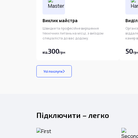
Виклик майстра
Виділ
Швидке та професійне вирішення
Органі
технічних питань на місці, з виїздом
віддал
спеціаліста до вас додому.
камер 
300
50
від
грн
гр
Усі послуги
Підключити – легко