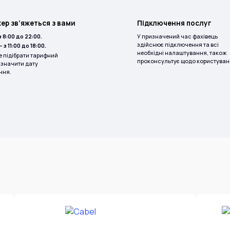
р зв’яжеться з вами
Підключення послуг
з 8:00 до 22:00.
У призначений час фахівець
здійснює підключення та всі
— з 11:00 до 18:00.
необхідні налаштування, також
 підібрати тарифний
проконсультує щодо користуван
изначити дату
ння.