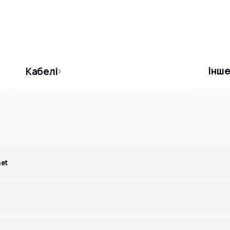
Інш
Кабелі
net
еті або в розділі
Поповнення
.
E.
жуть вам самостійно вирішити проблему з відсутністю Інтернету.
Детальніше
.