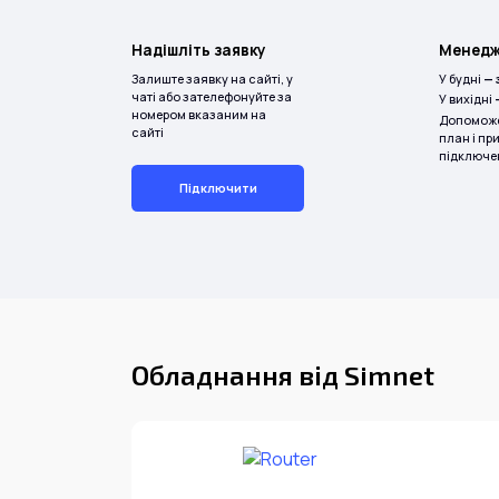
Надішліть заявку
Менедже
Залиште заявку на сайті, у
У будні
— 
чаті або зателефонуйте за
У вихідні
номером вказаним на
Допоможе
сайті
план і пр
підключе
Підключити
Обладнання від Simnet