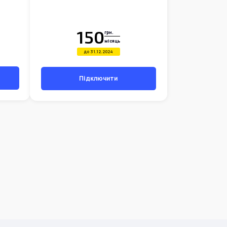
150
грн.
місяць
до 31.12.2024
Підключити