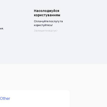
Насолоджуйся
користуванням
Сплачуйте послугу та
користуйтесь!
ня.
Залишити відгук