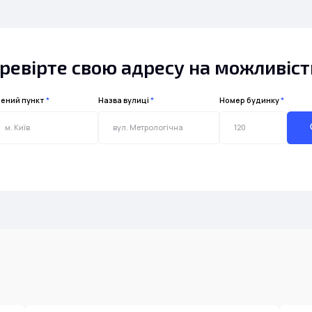
ревірте свою адресу на можливіс
ений пункт
*
Назва вулиці
*
Номер будинку
*