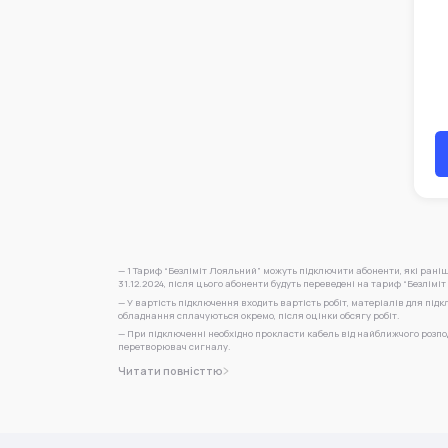
— 1 Тариф “Безліміт Лояльний” можуть підключити абоненти, які рані
31.12.2024, після цього абоненти будуть переведені на тариф “Безліміт 
— У вартість підключення входить вартість робіт, матеріалів для підк
обладнання сплачуються окремо, після оцінки обсягу робіт.
— При підключенні необхідно прокласти кабель від найближчого розп
перетворювач сигналу.
Читати повністтю