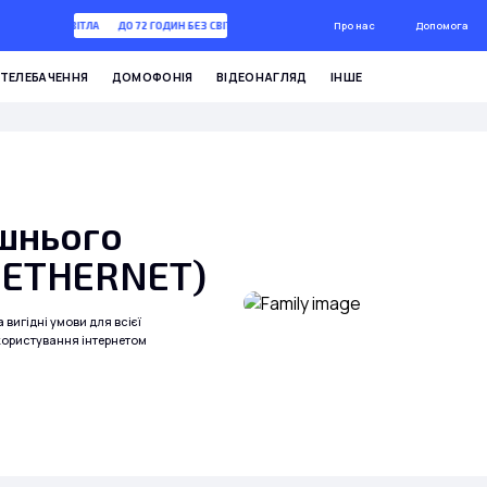
Про нас
Допомога
ГОДИН БЕЗ СВІТЛА
ДО 72 ГОДИН БЕЗ СВІТЛА
ТЕЛЕБАЧЕННЯ
ДОМОФОНІЯ
ВІДЕОНАГЛЯД
ІНШЕ
шнього
і ETHERNET)
 вигідні умови для всієї
користування інтернетом