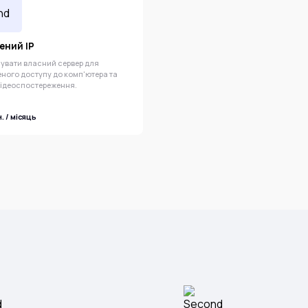
ений IP
зувати власний сервер для
еного доступу до комп'ютера та
відеоспостереження.
н. / місяць