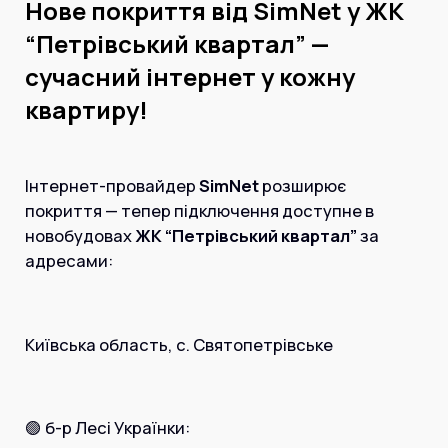
Інтернет+ТБ
Нове покриття від SimNet у ЖК
Телебачення
“Петрівський квартал” —
Домофонія
Відеонагляд
сучасний інтернет у кожну
Про нас
Допомога
квартиру!
Контакти
Інше
Для дому
Для бізнесу
Карта покриття
Інтернет-провайдер
SimNet
розширює
Магазин
покриття — тепер підключення доступне в
новобудовах
ЖК “Петрівський квартал”
за
Загальні запитання:
адресами:
info@simnet.kiev.ua
Технічна підтримка:
Київська область, с. Святопетрівське
support@simnet.kiev.ua
03134, м. Київ, вул. Симиренко, 36,
🟢 б-р Лесі Українки:
корпус А, 3 поверх