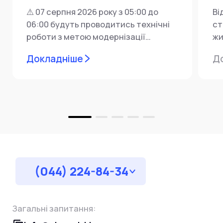
⚠️ 07 серпня 2026 року з 05:00 до
Ві
06:00 будуть проводитись технічні
ст
роботи з метою модернізації
жи
мережевої інфраструктури ⚙️ У...
ін
Докладніше
Д
пр
за
(044) 224-84-34
Загальні запитання: