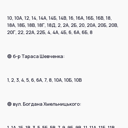
10, 10А, 12, 14, 14А, 14Б, 14В, 16, 16А, 16Б, 16В, 18,
18А, 18Б, 18В, 18Г, 18Д, 2, 2А, 2Б, 20, 20А, 20Б, 20В,
20Г, 22, 22А, 22Б, 4, 4А, 4Б, 6, 6А, 6Б, 8
🟢 б-р Тараса Шевченка:
1, 2, 3, 4, 5, 6, 6А, 7, 8, 10А, 10Б, 10В
🟢 вул. Богдана Хмельницького:
1, 1А, 1Б, 1В, 3, 5, 5Б, 5В, 7, 9, 9Б, 9В, 11, 11А, 11Б, 11В,