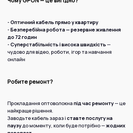
Чому GPON — це вигідно?
-
Оптичний кабель прямо у квартиру
-
Безперебійна робота — резервне живлення
до 72 годин
-
Суперстабільність і висока швидкість
—
чудово для відео, роботи, ігор та навчання
онлайн
Робите ремонт?
Прокладання оптоволокна
під час ремонту
— це
найкраще рішення.
Заводьте кабель зараз і
ставте послугу на
паузу
до моменту, коли буде потрібно —
жодних
переплат
.