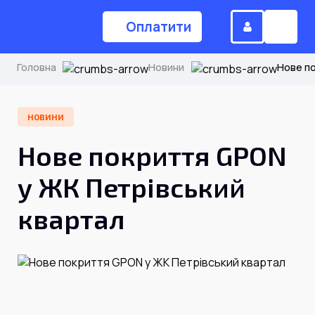
Оплатити
Головна
Новини
Нове по
(044) 224-84-34
НОВИНИ
Нове покриття GPON
Замовити дзвінок
у ЖК Петрівський
квартал
Для дому
Головна
Акції
Інтернет