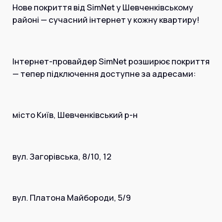
Інтернет+ТБ
Нове покриття від SimNet у Шевченківському
Телебачення
районі — сучасний інтернет у кожну квартиру!
Домофонія
Відеонагляд
Про нас
Допомога
Контакти
Інтернет-провайдер SimNet розширює покриття
Інше
Для дому
— тепер підключення доступне за адресами:
Для бізнесу
Карта покриття
Магазин
місто Київ, Шевченківський р-н
Загальні запитання:
info@simnet.kiev.ua
вул. Загорівська, 8/10, 12
Технічна підтримка:
support@simnet.kiev.ua
вул. Платона Майбороди, 5/9
03134, м. Київ, вул. Симиренко, 36,
корпус А, 3 поверх