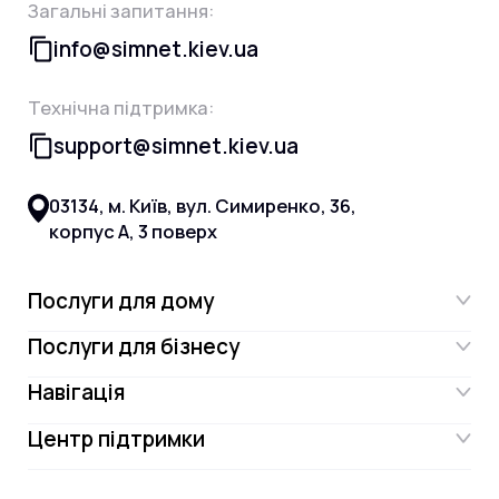
Загальні запитання:
info@simnet.kiev.ua
Технічна підтримка:
support@simnet.kiev.ua
03134, м. Київ, вул. Симиренко, 36,
корпус А, 3 поверх
Послуги для дому
Послуги для бізнесу
Інтернет
Навігація
Інтернет для бізнесу
Інтернет + ТБ
Центр підтримки
Акції
Відеонагляд
Цифрове телебачення Omega.TV та
Контакти
Новини