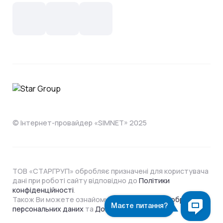
СКС, Монтаж
Інтернет в одному тарифі!
Поширені запитання
Лояльність
IT- аутсорсинг
Телебачення
Документи
Обладнання
Охорона
Домофонія
Інструкції
Про компанію
Житловим комплексам
Відеонагляд
Способи оплати
© Інтернет-провайдер «SIMNET» 2025
ТОВ «СТАРГРУП» обробляє призначені для користувача
дані при роботі сайту відповідно до
Політики
конфіденційності
.
Також Ви можете ознайомитися з
Політикою обробки
персональних даних
та
Договором Оферти