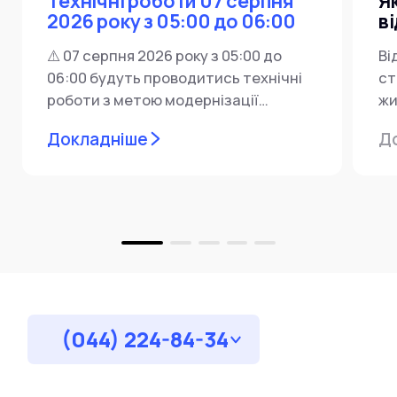
Технічні роботи 07 серпня
Я
2026 року з 05:00 до 06:00
в
⚠️ 07 серпня 2026 року з 05:00 до
Ві
06:00 будуть проводитись технічні
ст
роботи з метою модернізації
жи
мережевої інфраструктури ⚙️ У...
ін
Докладніше
Д
пр
за
(044) 224-84-34