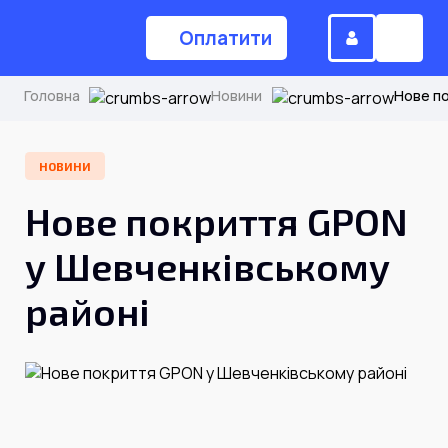
Оплатити
Головна
Новини
Нове по
(044) 224-84-34
НОВИНИ
Нове покриття GPON
Замовити дзвінок
у Шевченківському
районі
Для дому
Головна
Акції
Інтернет