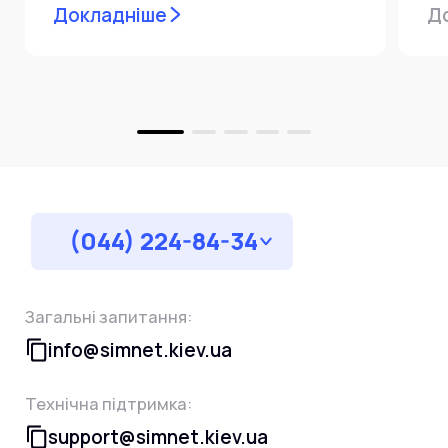
Докладніше
Д
пр
за
(044) 224-84-34
Загальні запитання:
info@simnet.kiev.ua
Технічна підтримка:
support@simnet.kiev.ua