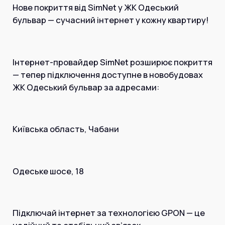
Інтернет+ТБ
Нове покриття від SimNet у ЖК Одеський
Телебачення
бульвар — сучасний інтернет у кожну квартиру!
Домофонія
Відеонагляд
Про нас
Допомога
Контакти
Інтернет-провайдер SimNet розширює покриття
Інше
Для дому
— тепер підключення доступне в новобудовах
Для бізнесу
ЖК Одеський бульвар за адресами:
Карта покриття
Магазин
Загальні запитання:
Київська область, Чабани
info@simnet.kiev.ua
Технічна підтримка:
Одеське шосе, 18
support@simnet.kiev.ua
03134, м. Київ, вул. Симиренко, 36,
Підключай інтернет за технологією GPON — це
корпус А, 3 поверх