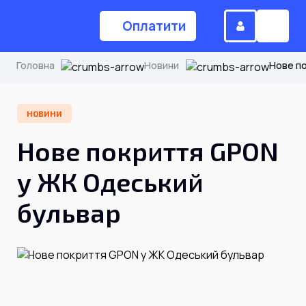
Оплатити
Головна
Новини
Нове п
(044) 224-84-34
НОВИНИ
Нове покриття GPON
Замовити дзвінок
у ЖК Одеський
бульвар
Для дому
Головна
Акції
Інтернет