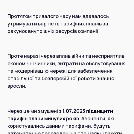
Інтернет+ТБ
Телебачення
Домофонія
Протягом тривалого часу нам вдавалось
Відеонагляд
Про нас
утримувати вартість тарифних планів за
Допомога
рахунок внутрішніх ресурсів компанії.
Контакти
Інше
Для дому
Для бізнесу
Карта покриття
Проте наразі через вплив війни та несприятливі
Магазин
економічні чинники, витрати на обслуговування
та модернізацію мережі для забезпечення
Загальні запитання:
стабільної та безперебійної роботи значно
info@simnet.kiev.ua
зросли.
Технічна підтримка:
support@simnet.kiev.ua
Через це ми змушені
з 1.07.2023 підвищити
тарифні плани минулих років
. Абоненти, які
користувались даними тарифами, будуть
03134, м. Київ, вул. Симиренко, 36,
корпус А, 3 поверх
автоматично переведені на спеціальні пакети.