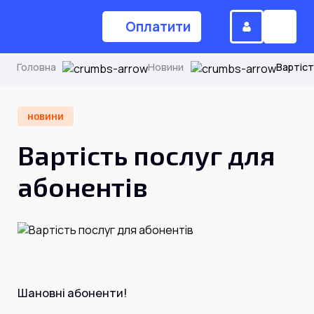
Оплатити
Головна
Новини
Вартіст
(044) 224-84-34
НОВИНИ
Вартість послуг для
Замовити дзвінок
абонентів
Для дому
Головна
Акції
Шановні абоненти!
Інтернет