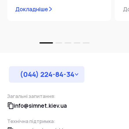
мережевої інфраструктури ⚙️ У...
ін
Докладніше
Д
пр
за
(044) 224-84-34
Загальні запитання:
info@simnet.kiev.ua
Технічна підтримка: