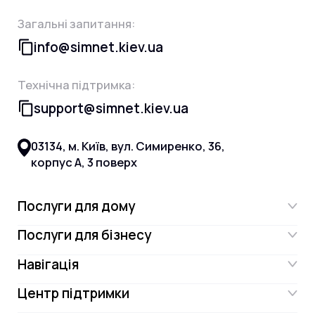
Загальні запитання:
info@simnet.kiev.ua
Технічна підтримка:
support@simnet.kiev.ua
03134, м. Київ, вул. Симиренко, 36,
корпус А, 3 поверх
Послуги для дому
Послуги для бізнесу
Інтернет
Навігація
Інтернет для бізнесу
Інтернет + ТБ
Центр підтримки
Акції
Відеонагляд
Цифрове телебачення Omega.TV та