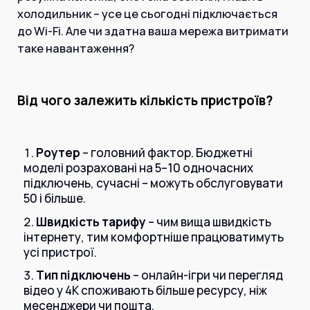
Інтернет+ТБ
холодильник – усе це сьогодні підключається
Телебачення
Домофонія
до Wi-Fi. Але чи здатна ваша мережа витримати
Відеонагляд
таке навантаження?
Про нас
Допомога
Контакти
Інше
Для дому
Від чого залежить кількість пристроїв?
Для бізнесу
Карта покриття
Магазин
Роутер
– головний фактор. Бюджетні
моделі розраховані на 5–10 одночасних
Загальні запитання:
підключень, сучасні – можуть обслуговувати
info@simnet.kiev.ua
50 і більше.
Швидкість тарифу
– чим вища швидкість
Технічна підтримка:
інтернету, тим комфортніше працюватимуть
усі пристрої.
support@simnet.kiev.ua
Тип підключень
– онлайн-ігри чи перегляд
відео у 4К споживають більше ресурсу, ніж
03134, м. Київ, вул. Симиренко, 36,
месенджери чи пошта.
корпус А, 3 поверх