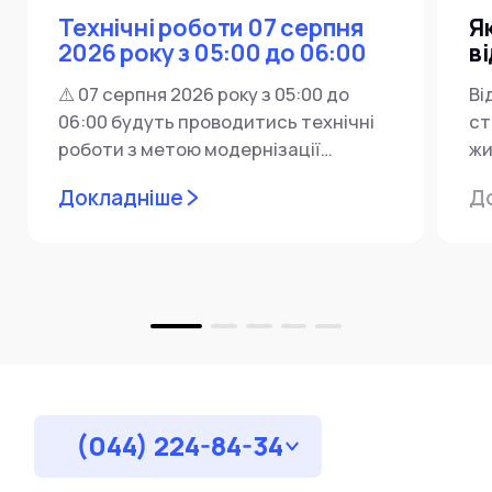
Технічні роботи 07 серпня
Я
2026 року з 05:00 до 06:00
в
⚠️ 07 серпня 2026 року з 05:00 до
Ві
06:00 будуть проводитись технічні
ст
роботи з метою модернізації
жи
мережевої інфраструктури ⚙️ У...
ін
Докладніше
Д
пр
за
(044) 224-84-34