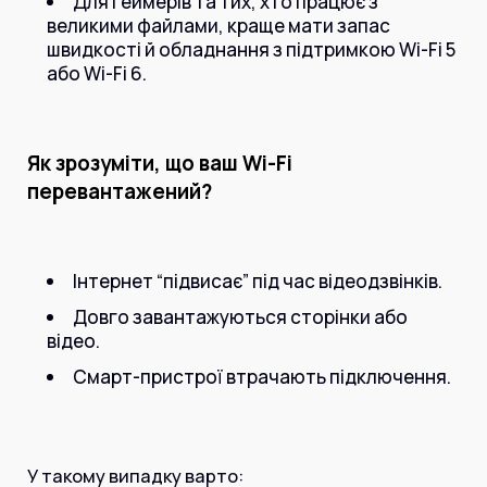
Для геймерів та тих, хто працює з
великими файлами, краще мати запас
швидкості й обладнання з підтримкою Wi-Fi 5
або Wi-Fi 6.
Як зрозуміти, що ваш Wi-Fi
перевантажений?
Інтернет “підвисає” під час відеодзвінків.
Довго завантажуються сторінки або
відео.
Смарт-пристрої втрачають підключення.
У такому випадку варто: