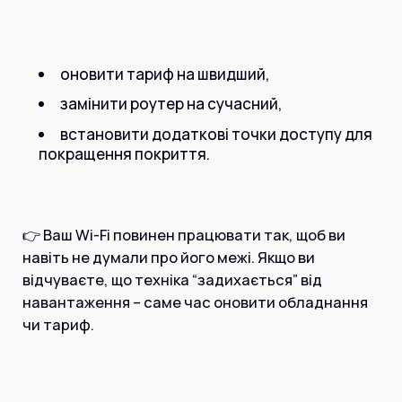
оновити тариф на швидший,
замінити роутер на сучасний,
встановити додаткові точки доступу для
покращення покриття.
👉 Ваш Wi-Fi повинен працювати так, щоб ви
навіть не думали про його межі. Якщо ви
відчуваєте, що техніка “задихається” від
навантаження – саме час оновити обладнання
чи тариф.