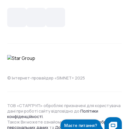
Контакти
Новини
СКС, Монтаж
Інтернет в одному тарифі!
Поширені запитання
Лояльність
IT- аутсорсинг
Телебачення
Документи
Обладнання
Охорона
Домофонія
Інструкції
Про компанію
Житловим комплексам
Відеонагляд
Способи оплати
© Інтернет-провайдер «SIMNET» 2025
ТОВ «СТАРГРУП» обробляє призначені для користувача
дані при роботі сайту відповідно до
Політики
конфіденційності
.
Також Ви можете ознайомитися з
Політикою обробки
персональних даних
та
Договором Оферти