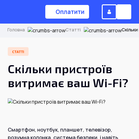
Оплатити
Головна
Статті
Скільки
(044) 224-84-34
СТАТТІ
Скільки пристроїв
Замовити дзвінок
витримає ваш Wi-Fi?
Для дому
Головна
Акції
Смартфон, ноутбук, планшет, телевізор,
Інтернет
розумна колонка, система безпеки, і навіть