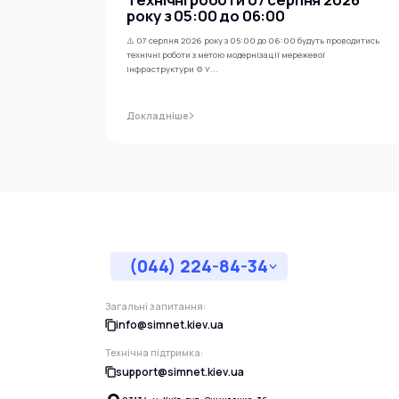
року з 05:00 до 06:00
⚠️ 07 серпня 2026 року з 05:00 до 06:00 будуть проводитись
технічні роботи з метою модернізації мережевої
інфраструктури ⚙️ У...
Докладніше
(044) 224-84-34
Загальні запитання:
info@simnet.kiev.ua
Технічна підтримка:
support@simnet.kiev.ua