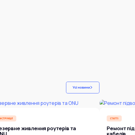
Усі новини
ІНСТРУКЦІЇ
СТАТТІ
езервне живлення роутерів та
Ремонт під
NU
кабелів