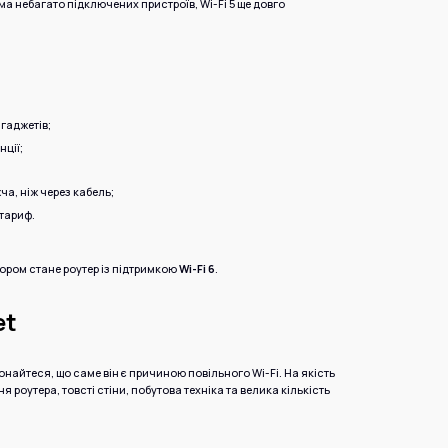
ма небагато підключених пристроїв, Wi-Fi 5 ще довго
гаджетів;
ції;
ча, ніж через кабель;
тариф.
ором стане роутер із підтримкою
Wi-Fi 6
.
et
онайтеся, що саме він є причиною повільного Wi-Fi. На якість
роутера, товсті стіни, побутова техніка та велика кількість