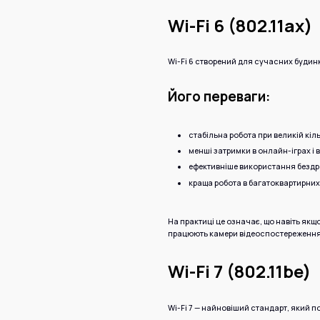
Wi-Fi 6 (802.11ax)
Wi-Fi 6 створений для сучасних будин
Його переваги:
стабільна робота при великій кіл
менші затримки в онлайн-іграх і 
ефективніше використання бездр
краща робота в багатоквартирних 
На практиці це означає, що навіть якщо
працюють камери відеоспостереження
Wi-Fi 7 (802.11be)
Wi-Fi 7 — найновіший стандарт, який 