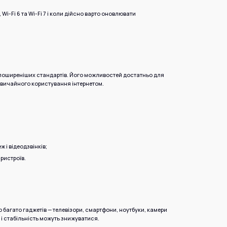
 Wi-Fi 6 та Wi-Fi 7 і коли дійсно варто оновлювати
йпоширеніших стандартів. Його можливостей достатньо для
 звичайного користування інтернетом.
 і відеодзвінків;
ристроїв.
багато гаджетів — телевізори, смартфони, ноутбуки, камери
 і стабільність можуть знижуватися.