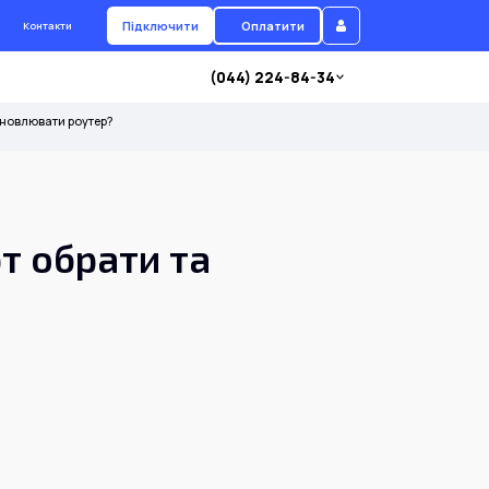
Підключити
Оплатити
Контакти
(044) 224-84-34
о оновлювати роутер?
рт обрати та