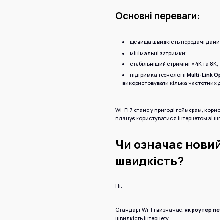
Основні переваги:
ще вища швидкість передачі дани
мінімальні затримки;
стабільніший стримінг у 4K та 8K;
підтримка технології
Multi-Link O
використовувати кілька частотних д
Wi-Fi 7 стане у пригоді геймерам, кор
планує користуватися інтернетом зі шв
Чи означає новий
швидкість?
Ні.
Стандарт Wi-Fi визначає,
як роутер п
швидкість інтернету.