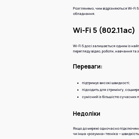
Розглянемо, чим відрізняються Wi-Fi 5,
обладнання.
Wi-Fi 5 (802.11ac)
Wi-Fi 5 досі залишається одним із на
перегляду відео, роботи, навчання та
Переваги:
підтримує високі швидкості;
підходить для стримінгу, соцмереж
сумісний із більшістю сучасних п
Недоліки
Якщо до мережі одночасно підключено 
чи інша «розумна» техніка — швидкість