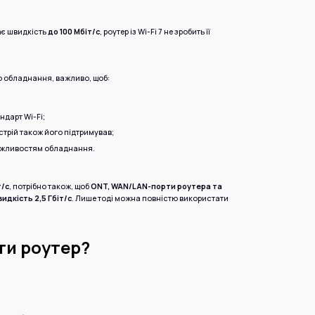
ає швидкість
до 100 Мбіт/с
, роутер із Wi-Fi 7 не зробить її
 обладнання, важливо, щоб:
ндарт Wi-Fi;
стрій також його підтримував;
можливостям обладнання.
т/с
, потрібно також, щоб
ONT, WAN/LAN-порти роутера та
дкість 2,5 Гбіт/с
. Лише тоді можна повністю використати
ти роутер?