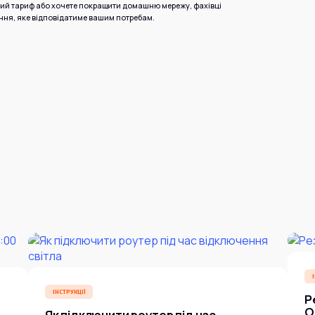
ний тариф або хочете покращити домашню мережу, фахівці
ння, яке відповідатиме вашим потребам.
ІНСТРУКЦІЇ
Р
O
Як підключити роутер під час