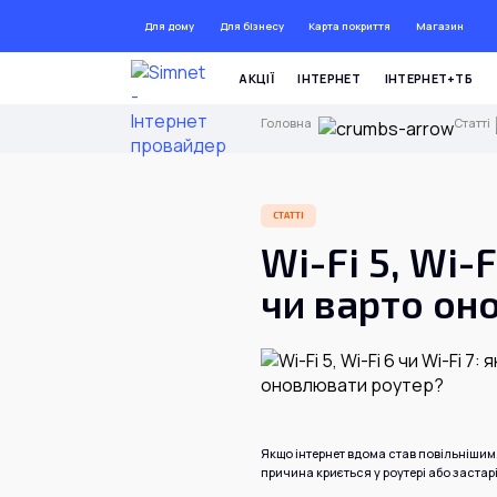
Для дому
Для бізнесу
Карта покриття
Магазин
ДО 7
АКЦІЇ
ІНТЕРНЕТ
ІНТЕРНЕТ+ТБ
Головна
Статті
СТАТТІ
Wi-Fi 5, Wi-
чи варто он
Якщо інтернет вдома став повільнішим
причина криється у роутері або застарі