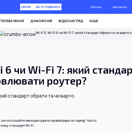
Про нас
Допомога
2 ГОДИН БЕЗ СВІТЛА
ДО 72 ГОДИН БЕЗ СВІТЛА
ТЕЛЕБАЧЕННЯ
ДОМОФОНІЯ
ВІДЕОНАГЛЯД
ІНШЕ
Wi-Fi 5, Wi-Fi 6 чи Wi-Fi 7: який стандарт обрати та чи варт
Fi 6 чи Wi-Fi 7: який станда
овлювати роутер?
, не поспішайте звинувачувати провайдера чи тариф. Часто
лому стандарті Wi-Fi.