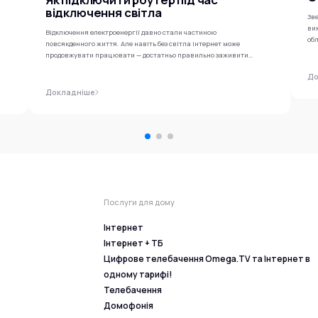
відключення світла
Зве
ви
Відключення електроенергії давно стали частиною
обл
повсякденного життя. Але навіть без світла інтернет може
продовжувати працювати — достатньо правильно заживити
роутер...
До
Докладніше
Послуги для дому
Інтернет
Інтернет + ТБ
Цифрове телебачення Omega.TV та Інтернет в
одному тарифі!
Телебачення
Домофонія