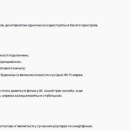
ків, де інтернетом одночасно користуються багато пристроїв.
ькості підключень;
відеодзвінках;
отового каналу;
будинках із великою кількістю сусідніх Wi-Fi мереж.
 хтось дивиться фільм у 4K, інший грає онлайн, а ще
, мережа залишатиметься стабільною.
поступово з'являється у сучасних роутерах та смартфонах.