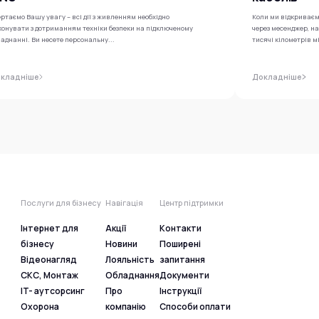
ртаємо Вашу увагу – всі дії з живленням необхідно
Коли ми відкриваєм
конувати з дотриманням техніки безпеки на підключеному
через месенджер, н
аднанні. Ви несете персональну...
тисячі кілометрів м
кладніше
Докладніше
Послуги для бізнесу
Навігація
Центр підтримки
Інтернет для
Акції
Контакти
бізнесу
Новини
Поширені
Відеонагляд
Лояльність
запитання
СКС, Монтаж
Обладнання
Документи
IT- аутсорсинг
Про
Інструкції
Охорона
компанію
Способи оплати