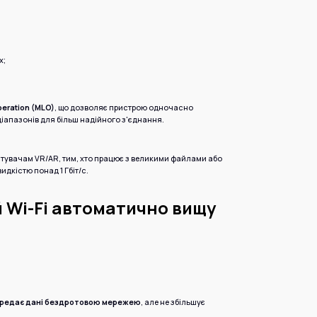
х;
peration (MLO)
, що дозволяє пристрою одночасно
іапазонів для більш надійного з'єднання.
истувачам VR/AR, тим, хто працює з великими файлами або
идкістю понад 1 Гбіт/с.
 Wi-Fi автоматично вищу
ередає дані бездротовою мережею
, але не збільшує