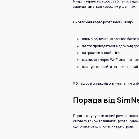
Якщо інтернет працює стабільно, а вдо
залишатиметься хорошим рішенням.
Оновлення варто розглянути, якщо:
вдома одночасно працює багато 
часто проводяться відеоконферен
ви граєте в онлайн-ігри;
швидкість через Wi-Fi значно ниж
плануєте перейти на швидкісний 
У більшості випадків оптимальним виб
Порада від SimN
Перш ніж купувати новий роутер, перек
сигналу також впливають розташування 
одночасно підключених пристроїв.