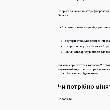
Наприклад, якщо ваш тариф передбач
більшою.
Щоб отримати максимум від сучасного
роутер підтримував потрібний ста
смартфон, ноутбук або інший при
швидкість тарифу відповідала 
Якщо ви користуєтеся тарифом
2,5 Гбі
мережевий адаптер підтримували шви
потенціал такого підключення.
Чи потрібно міня
Не завжди.