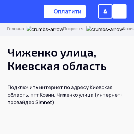
Оплатити
Головна
Покриття
Кози
(044) 224-84-34
Чиженко улица,
Киевская область
Замовити дзвінок
Подключить интернет по адресу Киевская
Для дому
область, пгт Козин, Чиженко улица (интернет-
провайдер Simnet).
Головна
Акції
Інтернет