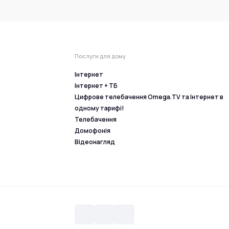
Послуги для дому
Інтернет
Інтернет + ТБ
Цифрове телебачення Omega.TV та Інтернет в
одному тарифі!
Телебачення
Домофонія
Відеонагляд