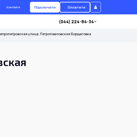
Підключити
Оплатити
Контакти
(044) 224-84-34
епропетровская улица, Петропавловская Борщаговка
вская