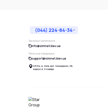
(044) 224-84-34
Загальні запитання:
info@simnet.kiev.ua
Технічна підтримка:
support@simnet.kiev.ua
03134, м. Київ, вул. Симиренко, 36,
корпус А, 3 поверх