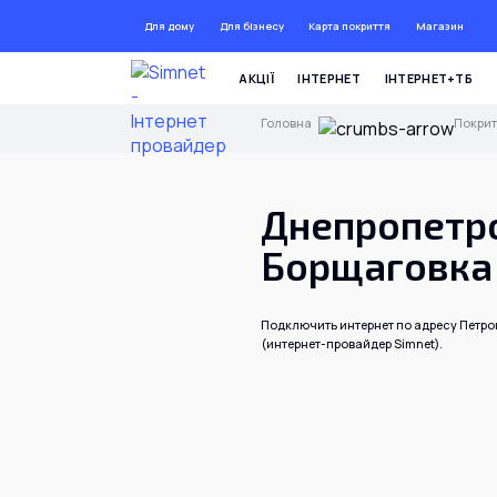
Для дому
Для бізнесу
Карта покриття
Магазин
ДО 7
АКЦІЇ
ІНТЕРНЕТ
ІНТЕРНЕТ+ТБ
Головна
Покрит
Днепропетро
Борщаговка
Подключить интернет по адресу Петр
(интернет-провайдер Simnet).