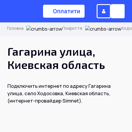
Оплатити
Головна
Покриття
Ходо
(044) 224-84-34
Гагарина улица,
Киевская область
Замовити дзвінок
Подключить интернет по адресу Гагарина
Для дому
улица, село Ходосовка, Киевская область,
(интернет-провайдер Simnet).
Головна
Акції
Інтернет