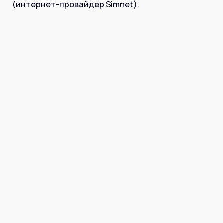
Інтернет+ТБ
(интернет-провайдер Simnet).
Телебачення
Домофонія
Відеонагляд
Про нас
Допомога
Контакти
Інше
Для дому
Для бізнесу
Карта покриття
Магазин
Загальні запитання:
info@simnet.kiev.ua
Технічна підтримка:
support@simnet.kiev.ua
03134, м. Київ, вул. Симиренко, 36,
корпус А, 3 поверх