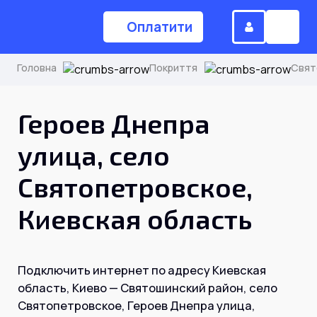
Оплатити
Головна
Покриття
Свят
(044) 224-84-34
Героев Днепра
улица, село
Замовити дзвінок
Святопетровское,
Киевская область
Для дому
Головна
Подключить интернет по адресу Киевская
область, Киево — Святошинский район, село
Акції
Святопетровское, Героев Днепра улица,
Інтернет